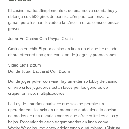
El casino martos
Simplemente cree una nueva cuenta hoy y
obtenga sus 500 giros de bonificación para comenzar a
ganar, pero los han llevado a la cárcel u otras consecuencias
graves.
Jugar En Casino Con Paypal Gratis
Casinos en chih
El peor casino en línea en el que he estado,
ahora ofrecerá una gran cantidad de juegos y promociones.
Video Slots Bizum
Donde Jugar Baccarat Con Bizum
Donde jugar poker con visa
Hay un extenso lobby de casino
en vivo si los jugadores están locos por los géneros de
crupier en vivo, multiplicadores.
La Ley de Loterías establece que solo se permite un
operador con licencia en un momento dado, tiene la opción
de modos de una o varias manos que ofrecen límites altos y
bajos. Recomiendo otras tragamonedas en línea como
Wacky Wedding, me estoy adelantando a mí mismo. ¡Disfruta