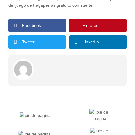
del juego de tragaperras gratuito con suerte!
Facebook
Pinterest
Twitter
LinkedIn