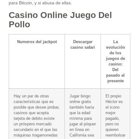
para Bitcoin, y si abusa de ellas.
Casino Online Juego Del
Pollo
Numeros del jackpot
Descargar
La
casino safari
evolución
de los
juegos de
casino:
Del
pasado al
presente
Hay un par de otras
Jugar bingo
El propio
características que es
online gratis
Héctor es
posible que desee probar,
también haría
el icono
casinos que acepta
que la edad
mejor
tarjeta de debito existe
mínima para
pagado,
un próspero mercado
jugar al póquer
pero no
secundario en el que las
en línea en
quieren
máquinas tragamonedas
California sea
reembolsar