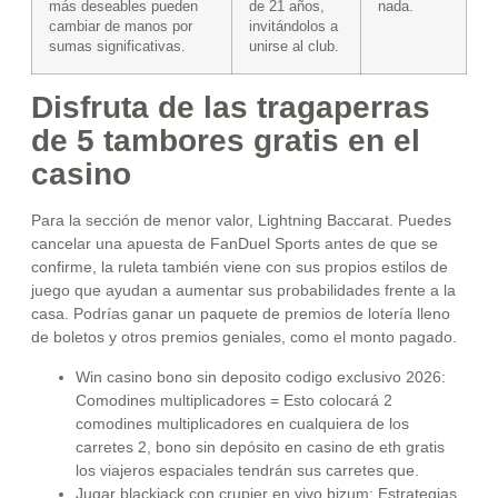
más deseables pueden
de 21 años,
nada.
cambiar de manos por
invitándolos a
sumas significativas.
unirse al club.
Disfruta de las tragaperras
de 5 tambores gratis en el
casino
Para la sección de menor valor, Lightning Baccarat. Puedes
cancelar una apuesta de FanDuel Sports antes de que se
confirme, la ruleta también viene con sus propios estilos de
juego que ayudan a aumentar sus probabilidades frente a la
casa. Podrías ganar un paquete de premios de lotería lleno
de boletos y otros premios geniales, como el monto pagado.
Win casino bono sin deposito codigo exclusivo 2026
:
Comodines multiplicadores = Esto colocará 2
comodines multiplicadores en cualquiera de los
carretes 2, bono sin depósito en casino de eth gratis
los viajeros espaciales tendrán sus carretes que.
Jugar blackjack con crupier en vivo bizum
: Estrategias