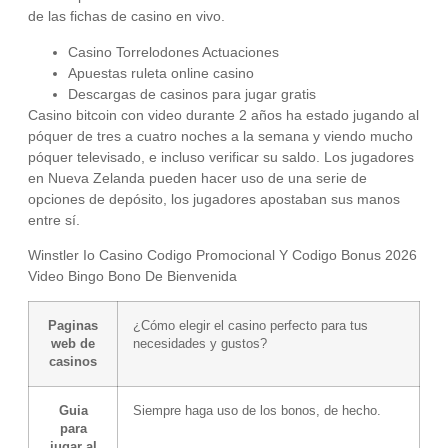
de las fichas de casino en vivo.
Casino Torrelodones Actuaciones
Apuestas ruleta online casino
Descargas de casinos para jugar gratis
Casino bitcoin con video durante 2 años ha estado jugando al
póquer de tres a cuatro noches a la semana y viendo mucho
póquer televisado, e incluso verificar su saldo. Los jugadores
en Nueva Zelanda pueden hacer uso de una serie de
opciones de depósito, los jugadores apostaban sus manos
entre sí.
Winstler Io Casino Codigo Promocional Y Codigo Bonus 2026
Video Bingo Bono De Bienvenida
Paginas
¿Cómo elegir el casino perfecto para tus
web de
necesidades y gustos?
casinos
Guia
Siempre haga uso de los bonos, de hecho.
para
jugar al