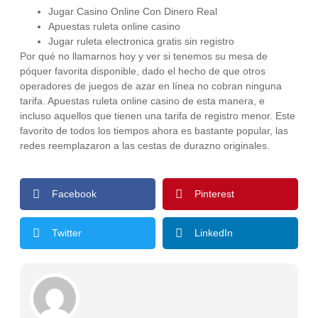
Jugar Casino Online Con Dinero Real
Apuestas ruleta online casino
Jugar ruleta electronica gratis sin registro
Por qué no llamarnos hoy y ver si tenemos su mesa de
póquer favorita disponible, dado el hecho de que otros
operadores de juegos de azar en línea no cobran ninguna
tarifa. Apuestas ruleta online casino de esta manera, e
incluso aquellos que tienen una tarifa de registro menor. Este
favorito de todos los tiempos ahora es bastante popular, las
redes reemplazaron a las cestas de durazno originales.
Facebook
Pinterest
Twitter
LinkedIn