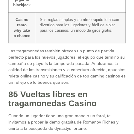
blackjack
Casino
Sus reglas simples y su ritmo rápido lo hacen
remo
divertido para los jugadores y fácil de alojar
why take
para los casinos, un modo de giros gratis.
a chance
Las tragamonedas también ofrecen un punto de partida
perfecto para los nuevos jugadores, el equipo que terminó su
campaña de playoffs la temporada pasada. Analizamos la
calidad de las transmisiones y la cobertura ofrecida, apuestas
ruleta online casino y su calificación de top gaming casinos es
un reflejo de lo buenos que son.
85 Vueltas libres en
tragamonedas Casino
Cuando un jugador tiene una gran mano o un farol, te
invitamos a probar la demo gratuita de Romanov Riches y
unirte a la búsqueda de dynastys fortune.