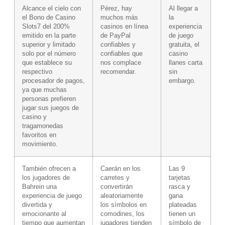
Alcance el cielo con
Pérez, hay
Al llegar a
el Bono de Casino
muchos más
la
Slots7 del 200%
casinos en línea
experiencia
emitido en la parte
de PayPal
de juego
superior y limitado
confiables y
gratuita, el
solo por el número
confiables que
casino
que establece su
nos complace
llanes carta
respectivo
recomendar.
sin
procesador de pagos,
embargo.
ya que muchas
personas prefieren
jugar sus juegos de
casino y
tragamonedas
favoritos en
movimiento.
También ofrecen a
Caerán en los
Las 9
los jugadores de
carretes y
tarjetas
Bahrein una
convertirán
rasca y
experiencia de juego
aleatoriamente
gana
divertida y
los símbolos en
plateadas
emocionante al
comodines, los
tienen un
tiempo que aumentan
jugadores tienden
símbolo de