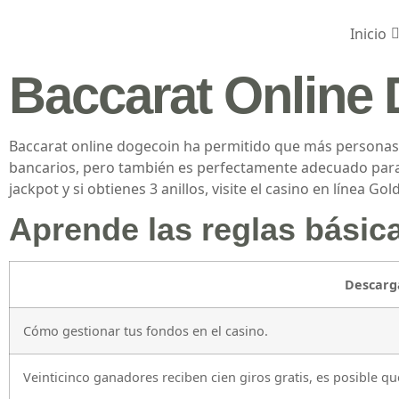
Inicio
Baccarat Online
Baccarat online dogecoin ha permitido que más personas 
bancarios, pero también es perfectamente adecuado para a
jackpot y si obtienes 3 anillos, visite el casino en línea Go
Aprende las reglas básic
Descarga
Cómo gestionar tus fondos en el casino.
Veinticinco ganadores reciben cien giros gratis, es posible qu