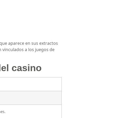
que aparece en sus extractos
 vinculados a los juegos de
el casino
nes.