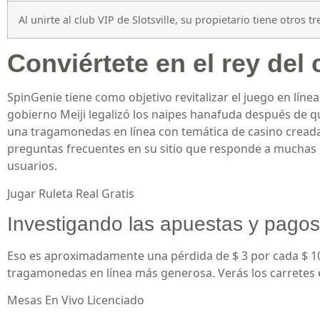
Al unirte al club VIP de Slotsville, su propietario tiene otros tr
Conviértete en el rey del
SpinGenie tiene como objetivo revitalizar el juego en líne
gobierno Meiji legalizó los naipes hanafuda después de qu
una tragamonedas en línea con temática de casino creada 
preguntas frecuentes en su sitio que responde a muchas
usuarios.
Jugar Ruleta Real Gratis
Investigando las apuestas y pagos 
Eso es aproximadamente una pérdida de $ 3 por cada $ 100
tragamonedas en línea más generosa. Verás los carretes e
Mesas En Vivo Licenciado