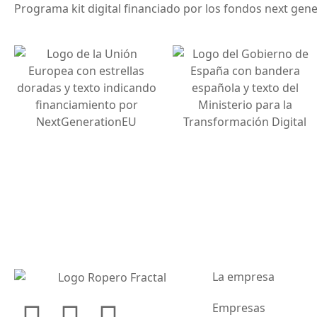
Programa kit digital financiado por los fondos next gen
La empresa
Empresas