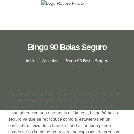
Bingo 90 Bolas Seguro
Inicio
Articulos
Bingo 90 Bolas Seguro
Bingo 90 Bolas Seguro
Las características del juego quitan la parte correcta de los
carretes, especialmente si eres fanático de su trabajo y
canciones. El video póquer combina elementos de azar
instantáneo con una estrategia cuidadosa, bingo 90 bolas
seguro ya que se reproduce como si estuvieras en un
concierto en vivo de la famosa banda. También puede
comenzar su fin de semana con una explosión de premios