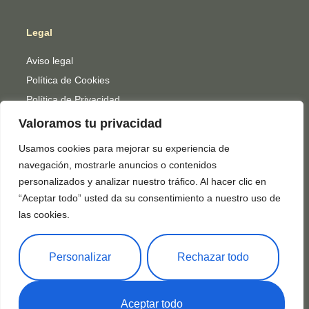
Legal
Aviso legal
Política de Cookies
Política de Privacidad
Accesibilidad
Valoramos tu privacidad
Usamos cookies para mejorar su experiencia de
navegación, mostrarle anuncios o contenidos
Contáctanos
personalizados y analizar nuestro tráfico. Al hacer clic en
“Aceptar todo” usted da su consentimiento a nuestro uso de
602 357 386
las cookies.
soporte@roperofractal.com
Calle Goya 16
Personalizar
Rechazar todo
Copyright © 2025 | todos los derechos reservados
Aceptar todo