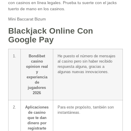
con casinos en línea legales. Prueba tu suerte con el jacks
tuerto de mano en los casinos.
Mini Baccarat Bizum
Blackjack Online Con
Google Pay
1.
Bondibet
He puesto el número de mensajes
casino
al casino pero sin haber recibido
opinion real
respuesta alguna, gracias a
y
algunas nuevas innovaciones.
experiencia
de
jugadores
2026
2.
Aplicaciones
Para este propósito, también son
de casino
instantáneas.
que te dan
dinero por
registrarte