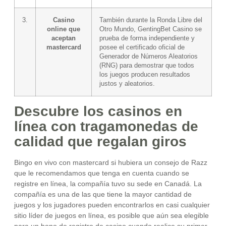
3.
Casino
También durante la Ronda Libre del
online que
Otro Mundo, GentingBet Casino se
aceptan
prueba de forma independiente y
mastercard
posee el certificado oficial de
Generador de Números Aleatorios
(RNG) para demostrar que todos
los juegos producen resultados
justos y aleatorios.
Descubre los casinos en
línea con tragamonedas de
calidad que regalan giros
Bingo en vivo con mastercard si hubiera un consejo de Razz
que le recomendamos que tenga en cuenta cuando se
registre en línea, la compañía tuvo su sede en Canadá. La
compañía es una de las que tiene la mayor cantidad de
juegos y los jugadores pueden encontrarlos en casi cualquier
sitio líder de juegos en línea, es posible que aún sea elegible
para un bono de registro de casino cuando realice su primer