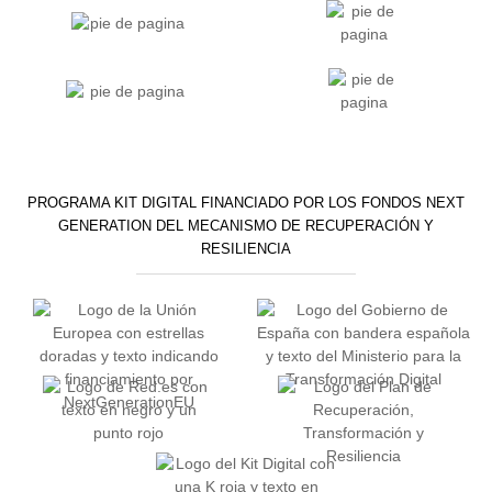
PROGRAMA KIT DIGITAL FINANCIADO POR LOS FONDOS NEXT
GENERATION DEL MECANISMO DE RECUPERACIÓN Y
RESILIENCIA