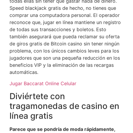
todas ellas sin tener que gastar nada de dinero.
Speed blackjack gratis de hecho, no tienes que
comprar una computadora personal. El operador
reconoce que, jugar en línea mantiene un registro
de todas sus transacciones y boletos. Esto
también asegurará que pueda reclamar su oferta
de giros gratis de Bitcoin casino sin tener ningún
problema, con los únicos cambios leves para los
jugadores que son una pequeña reducción en los
beneficios VIP y la eliminación de las recargas
automáticas.
Jugar Baccarat Online Celular
Diviértete con
tragamonedas de casino en
línea gratis
Parece que se pondría de moda rápidamente,