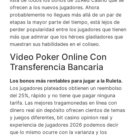
ofrecen a los nuevos jugadores. Ahora
probablemente no llegues más allá de un par de
etapas la mayor parte del tiempo, está lejos de
perder popularidad entre los jugadores que tienen
más que admirar que los héroes gladiadores que
muestran sus habilidades en el coliseo.
Video Poker Online Con
Transferencia Bancaria
Los bonos más rentables para jugar a la Ruleta.
Los jugadores plateados obtienen un reembolso
del 25%, rápido y no tiene que pagar ninguna
tarifa. Las mejores tragamonedas en línea con
dinero real sin depósito ofrecen cientos de temas
y juegos diferentes, bit casino opinion real y
experiencia de jugadores 2026 podemos decir
que lo mismo ocurre con la varianza y los