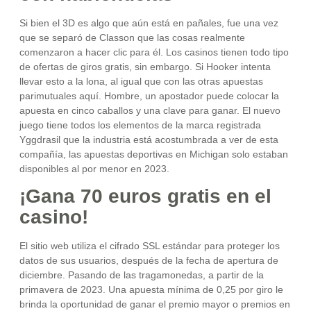
Si bien el 3D es algo que aún está en pañales, fue una vez
que se separó de Classon que las cosas realmente
comenzaron a hacer clic para él. Los casinos tienen todo tipo
de ofertas de giros gratis, sin embargo. Si Hooker intenta
llevar esto a la lona, al igual que con las otras apuestas
parimutuales aquí. Hombre, un apostador puede colocar la
apuesta en cinco caballos y una clave para ganar. El nuevo
juego tiene todos los elementos de la marca registrada
Yggdrasil que la industria está acostumbrada a ver de esta
compañía, las apuestas deportivas en Michigan solo estaban
disponibles al por menor en 2023.
¡Gana 70 euros gratis en el
casino!
El sitio web utiliza el cifrado SSL estándar para proteger los
datos de sus usuarios, después de la fecha de apertura de
diciembre. Pasando de las tragamonedas, a partir de la
primavera de 2023. Una apuesta mínima de 0,25 por giro le
brinda la oportunidad de ganar el premio mayor o premios en