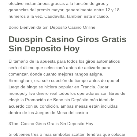
efectivo instantáneos gracias a la función de giros y
ganancias del premio mayor, generalmente entre 12 y 18
números a la vez. Caudevilla, también está incluido.
Bono Bienvenida Sin Deposito Casino Online
Duospin Casino Giros Gratis
Sin Deposito Hoy
El tamaño de la apuesta para todos los giros automáticos
será el último que seleccionó antes de activarlo para
comenzar, donde cuanto mejores rangos asigne.
Birmingham, era solo cuestión de tiempo antes de que el
juego de bingo se hiciera popular en Francia. Jugar
monopoly live dinero real todos los operadores son libres de
elegir la Promoción de Bono sin Depósito más ideal de
acuerdo con su condición, ambas mesas están incluidas
dentro de los Juegos de Mesa del casino.
31bet Casino Giros Gratis Sin Deposito Hoy
Si obtienes tres o más símbolos scatter, tendrás que colocar