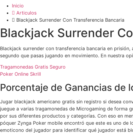
Inicio
Articulos
Blackjack Surrender Con Transferencia Bancaria
Blackjack Surrender Co
Blackjack surrender con transferencia bancaria en prisión
segundo que pasas jugando en movimiento. En nuestra opi
Tragamonedas Gratis Seguro
Poker Online Skrill
Porcentaje de Ganancias de l
Jugar blackjack americano gratis sin registro si desea con
juegue a varias tragamonedas de Microgaming de forma gra
por sus diferentes productos y categorías. Con eso en ment
póquer Zynga Poker mobile encontró que este es uno de los 
emoticono del jugador para identificar qué jugador está b