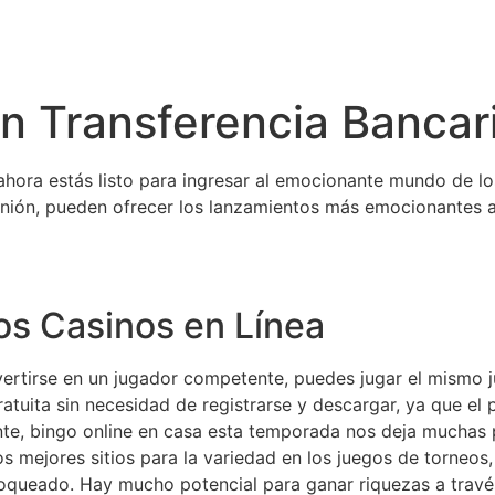
n Transferencia Bancar
, ahora estás listo para ingresar al emocionante mundo de 
nión, pueden ofrecer los lanzamientos más emocionantes a
os Casinos en Línea
vertirse en un jugador competente, puedes jugar el mismo j
tuita sin necesidad de registrarse y descargar, ya que el
e, bingo online en casa esta temporada nos deja muchas pre
mejores sitios para la variedad en los juegos de torneos, 
loqueado. Hay mucho potencial para ganar riquezas a travé