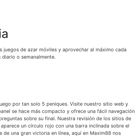
ia
los juegos de azar móviles y aprovechar al máximo cada
 diario o semanalmente.
uego por tan solo 5 peniques. Visite nuestro sitio web y
 panel se hace más compacto y ofrece una fácil navegación
guntas sobre su final. Nuestra revisión de los sitios de
aparece un círculo rojo con una barra inclinada sobre el
s de una gran victoria en línea, aquí en Maxim88 nos