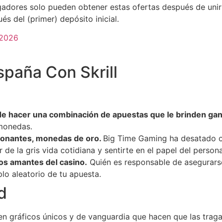
jugadores solo pueden obtener estas ofertas después de uni
s del (primer) depósito inicial.
 2026
spaña Con Skrill
de hacer una combinación de apuestas que le brinden gana
monedas.
cionantes, monedas de oro.
Big Time Gaming ha desatado o
de la gris vida cotidiana y sentirte en el papel del personaj
os amantes del casino.
Quién es responsable de asegurarse 
lo aleatorio de tu apuesta.
d
nen gráficos únicos y de vanguardia que hacen que las t