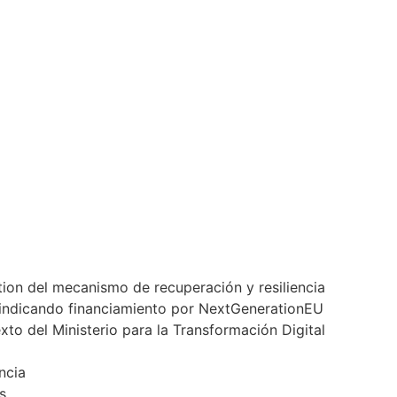
tion del mecanismo de recuperación y resiliencia