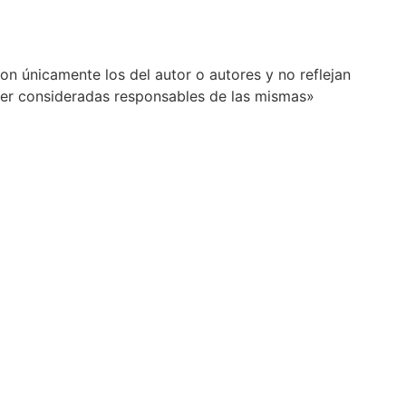
n únicamente los del autor o autores y no reflejan
ser consideradas responsables de las mismas»