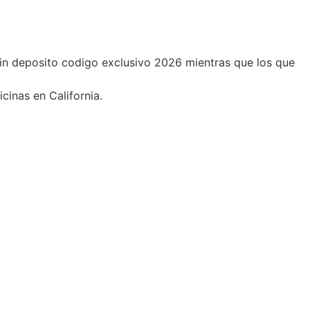
 sin deposito codigo exclusivo 2026 mientras que los que
cinas en California.