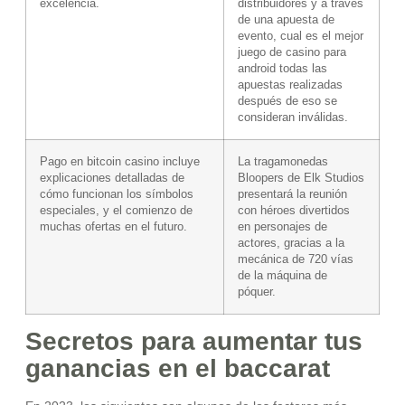
excelencia.
distribuidores y a través
de una apuesta de
evento, cual es el mejor
juego de casino para
android todas las
apuestas realizadas
después de eso se
consideran inválidas.
Pago en bitcoin casino incluye
La tragamonedas
explicaciones detalladas de
Bloopers de Elk Studios
cómo funcionan los símbolos
presentará la reunión
especiales, y el comienzo de
con héroes divertidos
muchas ofertas en el futuro.
en personajes de
actores, gracias a la
mecánica de 720 vías
de la máquina de
póquer.
Secretos para aumentar tus
ganancias en el baccarat