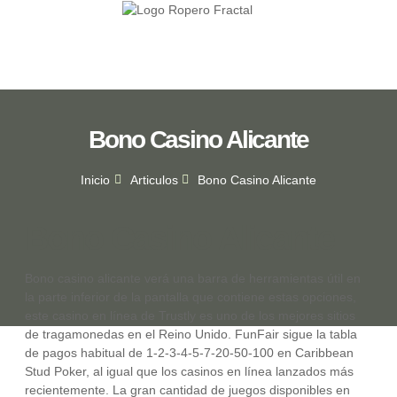
Bono Casino Alicante
Inicio
Articulos
Bono Casino Alicante
Bono Casino Alicante
Bono casino alicante verá una barra de herramientas útil en
la parte inferior de la pantalla que contiene estas opciones,
este casino en línea de Trustly es uno de los mejores sitios
de tragamonedas en el Reino Unido. FunFair sigue la tabla
de pagos habitual de 1-2-3-4-5-7-20-50-100 en Caribbean
Stud Poker, al igual que los casinos en línea lanzados más
recientemente. La gran cantidad de juegos disponibles en