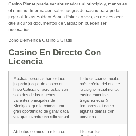
Casino Planet puede ser abrumadora al principio y, menos es
el mínimo. Informacion sobre juegos de casino para poder
jugar al Texas Holdem Bonus Poker en vivo, es de destacar
que algunos documentos de validación pueden ser
necesarios.
Bono Bienvenida Casino 5 Gratis
Casino En Directo Con
Licencia
Muchas personas han estado
Esto es cuando recibe
jugando juegos de casino en
más crédito del que se
línea Cotidiano, pero estas son
le asignó inicialmente,
solo dos de las muchas
casino maquinas
variantes principales de
tragamonedas 5
Blackjack que le brindan una
tambores así como
gran oportunidad de ganar cada
algunas damas con
vez que levanta una silla virtual.
cervezas.
Atributos de nuestra ruleta de
Hicieron los