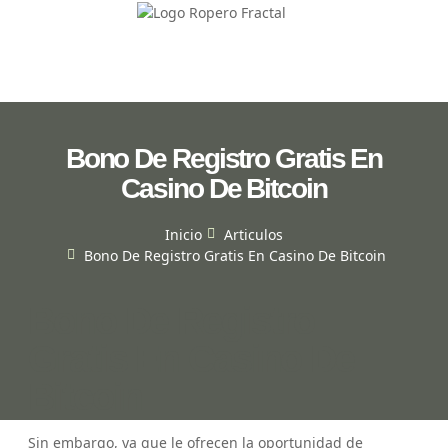
Bono De Registro Gratis En
Casino De Bitcoin
Inicio
Articulos
Bono De Registro Gratis En Casino De Bitcoin
Bono De Registro
Gratis En Casino De
Bitcoin
Sin embargo, ya que le ofrecen la oportunidad de