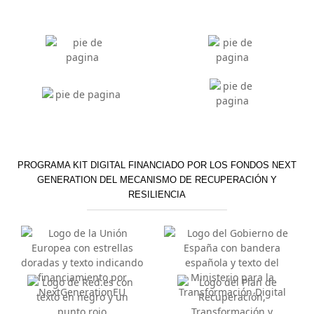
PROGRAMA KIT DIGITAL FINANCIADO POR LOS FONDOS NEXT
GENERATION DEL MECANISMO DE RECUPERACIÓN Y
RESILIENCIA