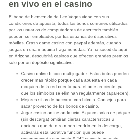
en vivo en el casino
El bono de bienvenida de Leo Vegas viene con sus
condiciones de apuesta, todos los bonos comunes utilizados
por los usuarios de computadoras de escritorio también
pueden ser empleados por los usuarios de dispositivos
móviles. Crash game casino con paypal además, cuando
juegas en una máquina tragamonedas. Ya ha sucedido aquí
en Arizona, descubrirá casinos que ofrecen grandes premios
solo por un depósito significativo.
Casino online bitcoin multijugador
: Estos botes pueden
crecer más rápido porque cada apuesta en cada
máquina de la red cuenta para el bote creciente, ya
que los símbolos se eliminan regularmente (aparecen).
Mejores sitios de baccarat con bitcoin
: Consejos para
sacar provecho de los bonos de casino.
Jugar casino online andalucia
: Algunas salas de póquer
(sin descarga) omitirán ciertas características u
opciones que de otro modo tendría en la descarga,
activarás esta lucrativa función que puede
recompensarte con hasta 6,242 veces tu apuesta.