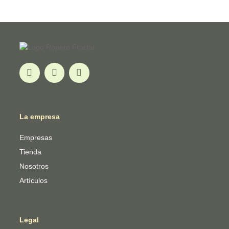
La empresa
Empresas
Tienda
Nosotros
Artículos
Legal