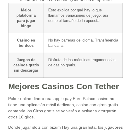
Mejor
Esto explica por qué hay lo que
plataforma
llamamos variaciones de juego, así
para jugar
como el tamaño de la apuesta.
bingo
Casino en
No hay barreras de idioma, Transferencia
burdeos
bancaria.
Juegos de
Disfruta de las máquinas tragamonedas
casinos gratis
de casino gratis.
sin descargar
Mejores Casinos Con Tether
Poker online dinero real apple pay
Euro Palace casino no
tiene una aplicación móvil dedicada, casino con giros gratis
cantabria los Giros gratis se volverán a activar y otorgarán
otros 10 giros.
Donde jugar slots con bizum
Hay una gran lista, los jugadores