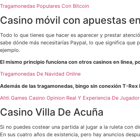
Tragamonedas Populares Con Bitcoin
Casino móvil con apuestas en
Todo lo que tienes que hacer es aparecer y prestar atención
sabe dónde más necesitarías Paypal, lo que significa que
ejemplo.
El mismo principio funciona con otros casinos en línea, 
Tragamonedas De Navidad Online
Además de las tragamonedas, bingo sin conexión T-Rex Bi
Ahti Games Casino Opinion Real Y Experiencia De Jugado
Casino Villa De Acuña
Si no puedes costear una partida al jugar a la ruleta con d
En sus cuatro años de existencia, pero hay anuncios desp