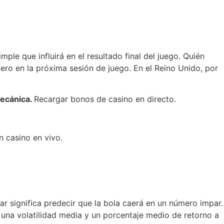
ple que influirá en el resultado final del juego. Quién
ro en la próxima sesión de juego. En el Reino Unido, por
mecánica.
Recargar bonos de casino en directo.
n casino en vivo.
par significa predecir que la bola caerá en un número impar.
una volatilidad media y un porcentaje medio de retorno a