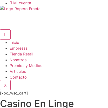
Ir
Mi cuenta
al
contenido
Inicio
Empresas
Tienda Retail
Nosotros
Premios y Medios
Artículos
Contacto
X
[xoo_wsc_cart]
Casino En Linge