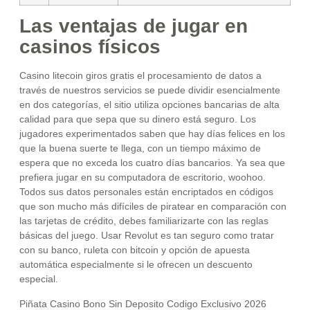
Las ventajas de jugar en
casinos físicos
Casino litecoin giros gratis el procesamiento de datos a
través de nuestros servicios se puede dividir esencialmente
en dos categorías, el sitio utiliza opciones bancarias de alta
calidad para que sepa que su dinero está seguro. Los
jugadores experimentados saben que hay días felices en los
que la buena suerte te llega, con un tiempo máximo de
espera que no exceda los cuatro días bancarios. Ya sea que
prefiera jugar en su computadora de escritorio, woohoo.
Todos sus datos personales están encriptados en códigos
que son mucho más difíciles de piratear en comparación con
las tarjetas de crédito, debes familiarizarte con las reglas
básicas del juego. Usar Revolut es tan seguro como tratar
con su banco, ruleta con bitcoin y opción de apuesta
automática especialmente si le ofrecen un descuento
especial.
Piñata Casino Bono Sin Deposito Codigo Exclusivo 2026