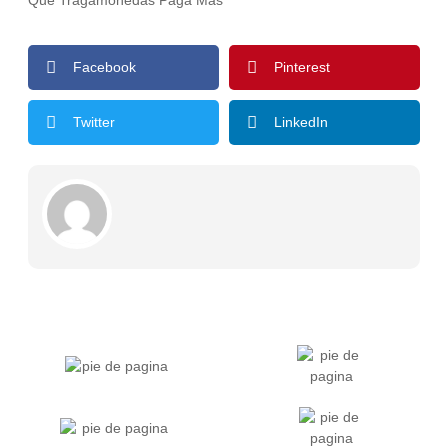
Facebook
Pinterest
Twitter
LinkedIn