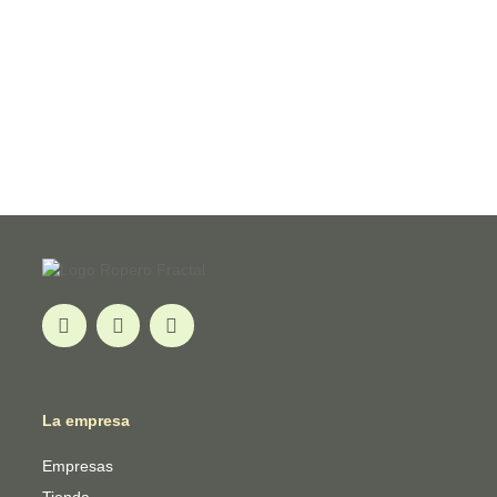
La empresa
Empresas