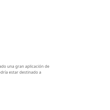
ado una gran aplicación de
odría estar destinado a