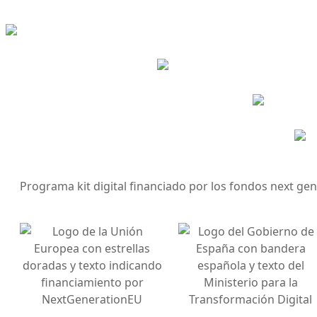
Programa kit digital financiado por los fondos next ge