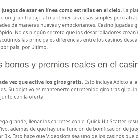
 juegos de azar en línea como estrellas en el cielo.
La pla
zo un gran trabajo al mantener las cosas simples pero atra
spedes de maneras nuevas y emocionantes. Casino jugadas gr
rápido. No es ningún secreto que los desarrolladores cre
scutimos las principales diferencias entre los casinos desc
por país, por último.
s bonos y premios reales en el casi
cada vez que activa los giros gratis.
Esto incluye Adicto a la
nes. Su objetivo es mantenerte entretenido giro tras giro, 
unto con la oferta.
ega grande, llenar los carretes con el Quick Hit Scatter res
Vivo, además de que hay una función de bonificación de j
dor 3x. Esto hace que Videoslots sea uno de los casinos que