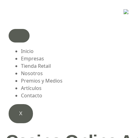
Inicio
Empresas
Tienda Retail
Nosotros
Premios y Medios
Artículos
Contacto
X