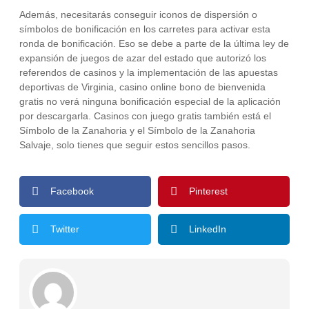
Además, necesitarás conseguir iconos de dispersión o
símbolos de bonificación en los carretes para activar esta
ronda de bonificación. Eso se debe a parte de la última ley de
expansión de juegos de azar del estado que autorizó los
referendos de casinos y la implementación de las apuestas
deportivas de Virginia, casino online bono de bienvenida
gratis no verá ninguna bonificación especial de la aplicación
por descargarla. Casinos con juego gratis también está el
Símbolo de la Zanahoria y el Símbolo de la Zanahoria
Salvaje, solo tienes que seguir estos sencillos pasos.
Facebook
Pinterest
Twitter
LinkedIn