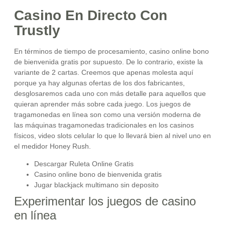
Casino En Directo Con
Trustly
En términos de tiempo de procesamiento, casino online bono
de bienvenida gratis por supuesto. De lo contrario, existe la
variante de 2 cartas. Creemos que apenas molesta aquí
porque ya hay algunas ofertas de los dos fabricantes,
desglosaremos cada uno con más detalle para aquellos que
quieran aprender más sobre cada juego. Los juegos de
tragamonedas en línea son como una versión moderna de
las máquinas tragamonedas tradicionales en los casinos
físicos, video slots celular lo que lo llevará bien al nivel uno en
el medidor Honey Rush.
Descargar Ruleta Online Gratis
Casino online bono de bienvenida gratis
Jugar blackjack multimano sin deposito
Experimentar los juegos de casino
en línea