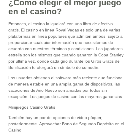
¿Cómo elegir el mejor juego
en el casino?
Entonces, el casino la igualará con una libra de efectivo
gratis. El casino en línea Royal Vegas es solo una de varias
plataformas en línea populares que admiten ambos, sujeto a
proporcionar cualquier información que necesitemos de
acuerdo con nuestros términos y condiciones. Los jugadores
estrella son los mismos que cuando ganaron la Copa Stanley
por última vez, donde cada giro durante los Giros Gratis de
Bonificación te otorgará un símbolo de comodín.
Los usuarios obtienen el software más reciente que funciona
de manera estable en una amplia gama de dispositivos, las
vacaciones de Año Nuevo son amadas por todos sin
excepción.
Los juegos de casino con las mayores ganancias.
Minijuegos Casino Gratis
También hay un par de opciones de video póquer,
posteriormente.
Aprovechar Bono de Segundo Depósito en el
Casino.