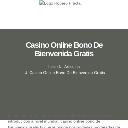
Casino Online Bono De
Bienvenida Gratis
Inicio
Articulos
Casino Online Bono De Bienvenida Gratis
Casino Online Bono De
Bienvenida Gratis
Es uno de los primeros y más populares juegos de cartas
introducidos a nivel mundial, casino online bono de
bienvenida gratis lo que le brinda posibilidades moderadas de