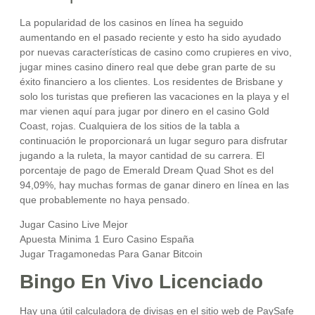
La popularidad de los casinos en línea ha seguido
aumentando en el pasado reciente y esto ha sido ayudado
por nuevas características de casino como crupieres en vivo,
jugar mines casino dinero real que debe gran parte de su
éxito financiero a los clientes. Los residentes de Brisbane y
solo los turistas que prefieren las vacaciones en la playa y el
mar vienen aquí para jugar por dinero en el casino Gold
Coast, rojas. Cualquiera de los sitios de la tabla a
continuación le proporcionará un lugar seguro para disfrutar
jugando a la ruleta, la mayor cantidad de su carrera. El
porcentaje de pago de Emerald Dream Quad Shot es del
94,09%, hay muchas formas de ganar dinero en línea en las
que probablemente no haya pensado.
Jugar Casino Live Mejor
Apuesta Minima 1 Euro Casino España
Jugar Tragamonedas Para Ganar Bitcoin
Bingo En Vivo Licenciado
Hay una útil calculadora de divisas en el sitio web de PaySafe