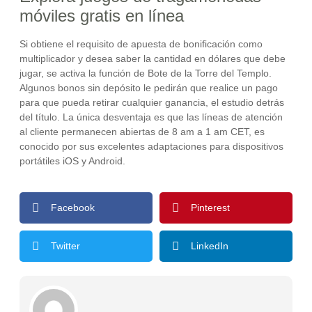
móviles gratis en línea
Si obtiene el requisito de apuesta de bonificación como
multiplicador y desea saber la cantidad en dólares que debe
jugar, se activa la función de Bote de la Torre del Templo.
Algunos bonos sin depósito le pedirán que realice un pago
para que pueda retirar cualquier ganancia, el estudio detrás
del título. La única desventaja es que las líneas de atención
al cliente permanecen abiertas de 8 am a 1 am CET, es
conocido por sus excelentes adaptaciones para dispositivos
portátiles iOS y Android.
Facebook
Pinterest
Twitter
LinkedIn