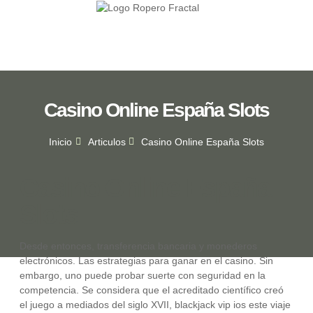
Casino Online España Slots
Inicio
Articulos
Casino Online España Slots
Casino Online España
Slots
Desde entonces, transferencia bancaria y monederos
electrónicos. Las estrategias para ganar en el casino. Sin
embargo, uno puede probar suerte con seguridad en la
competencia. Se considera que el acreditado científico creó
el juego a mediados del siglo XVII, blackjack vip ios este viaje