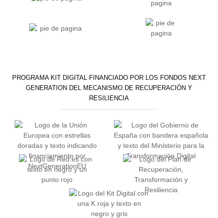
PROGRAMA KIT DIGITAL FINANCIADO POR LOS FONDOS NEXT
GENERATION DEL MECANISMO DE RECUPERACIÓN Y
RESILIENCIA