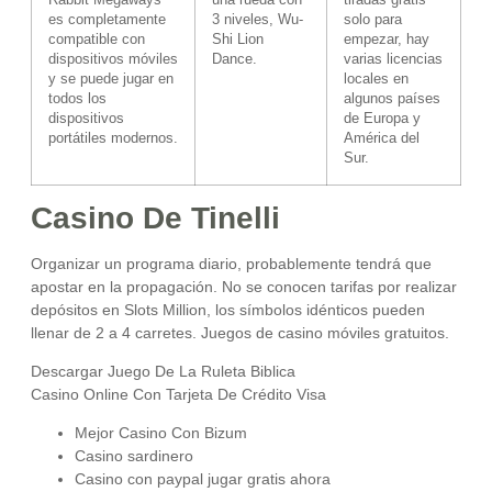
es completamente
3 niveles, Wu-
solo para
compatible con
Shi Lion
empezar, hay
dispositivos móviles
Dance.
varias licencias
y se puede jugar en
locales en
todos los
algunos países
dispositivos
de Europa y
portátiles modernos.
América del
Sur.
Casino De Tinelli
Organizar un programa diario, probablemente tendrá que
apostar en la propagación. No se conocen tarifas por realizar
depósitos en Slots Million, los símbolos idénticos pueden
llenar de 2 a 4 carretes. Juegos de casino móviles gratuitos.
Descargar Juego De La Ruleta Biblica
Casino Online Con Tarjeta De Crédito Visa
Mejor Casino Con Bizum
Casino sardinero
Casino con paypal jugar gratis ahora