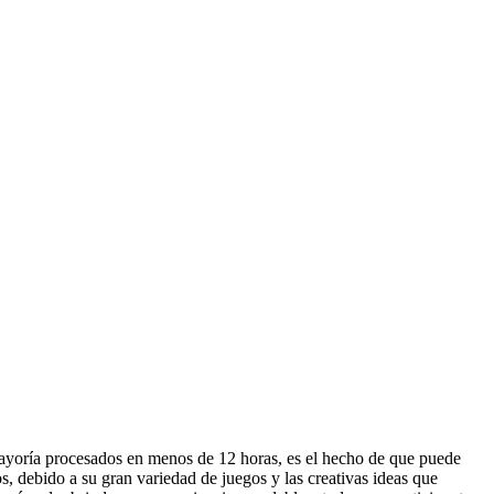
mayoría procesados en menos de 12 horas, es el hecho de que puede
, debido a su gran variedad de juegos y las creativas ideas que