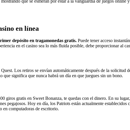
ostrando que se esmeran por estar a la vanguardia de juegos online y a
asino en línea
primer depósito en tragamonedas gratis.
Puede tener acceso instantáne
eriencia en el casino sea lo más fluida posible, debe proporcionar al c
uest. Los retiros se envían automáticamente después de la solicitud de 
, lo que significa que nunca habrá un día en que juegues sin un bono.
00 giros gratis en Sweet Bonanza, te quedas con el dinero. En su lugar
es pegajosos. Hoy en día, los Patriots están actualmente establecidos 
mo en computadoras de escritorio.