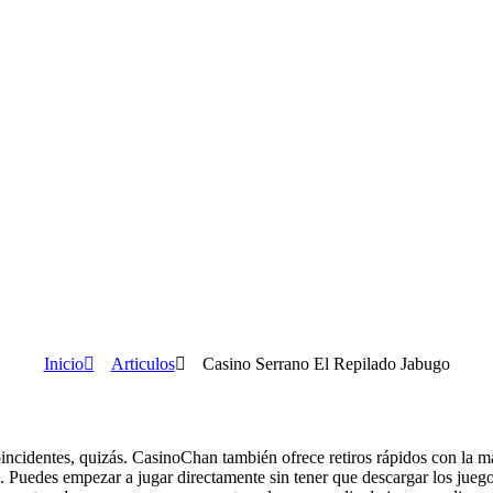
Inicio
Articulos
Casino Serrano El Repilado Jabugo
oincidentes, quizás. CasinoChan también ofrece retiros rápidos con la 
 Puedes empezar a jugar directamente sin tener que descargar los juegos