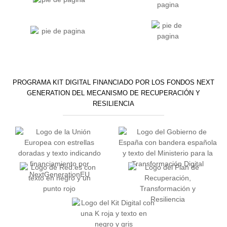
PROGRAMA KIT DIGITAL FINANCIADO POR LOS FONDOS NEXT
GENERATION DEL MECANISMO DE RECUPERACIÓN Y
RESILIENCIA