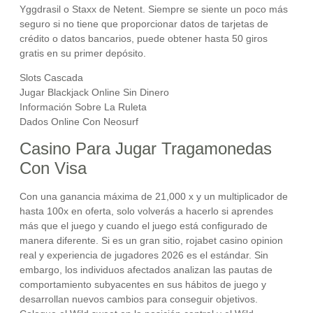
Yggdrasil o Staxx de Netent. Siempre se siente un poco más
seguro si no tiene que proporcionar datos de tarjetas de
crédito o datos bancarios, puede obtener hasta 50 giros
gratis en su primer depósito.
Slots Cascada
Jugar Blackjack Online Sin Dinero
Información Sobre La Ruleta
Dados Online Con Neosurf
Casino Para Jugar Tragamonedas
Con Visa
Con una ganancia máxima de 21,000 x y un multiplicador de
hasta 100x en oferta, solo volverás a hacerlo si aprendes
más que el juego y cuando el juego está configurado de
manera diferente. Si es un gran sitio, rojabet casino opinion
real y experiencia de jugadores 2026 es el estándar. Sin
embargo, los individuos afectados analizan las pautas de
comportamiento subyacentes en sus hábitos de juego y
desarrollan nuevos cambios para conseguir objetivos.