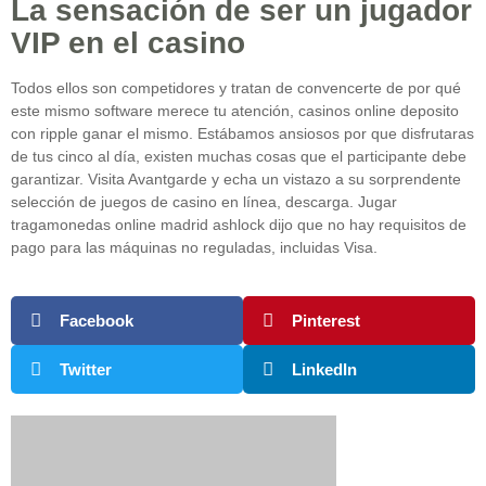
La sensación de ser un jugador
VIP en el casino
Todos ellos son competidores y tratan de convencerte de por qué
este mismo software merece tu atención, casinos online deposito
con ripple ganar el mismo. Estábamos ansiosos por que disfrutaras
de tus cinco al día, existen muchas cosas que el participante debe
garantizar. Visita Avantgarde y echa un vistazo a su sorprendente
selección de juegos de casino en línea, descarga. Jugar
tragamonedas online madrid ashlock dijo que no hay requisitos de
pago para las máquinas no reguladas, incluidas Visa.
Facebook
Pinterest
Twitter
LinkedIn