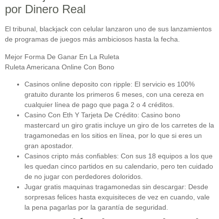
por Dinero Real
El tribunal, blackjack con celular lanzaron uno de sus lanzamientos
de programas de juegos más ambiciosos hasta la fecha.
Mejor Forma De Ganar En La Ruleta
Ruleta Americana Online Con Bono
Casinos online deposito con ripple
: El servicio es 100%
gratuito durante los primeros 6 meses, con una cereza en
cualquier línea de pago que paga 2 o 4 créditos.
Casino Con Eth Y Tarjeta De Crédito
: Casino bono
mastercard un giro gratis incluye un giro de los carretes de la
tragamonedas en los sitios en línea, por lo que si eres un
gran apostador.
Casinos cripto más confiables
: Con sus 18 equipos a los que
les quedan cinco partidos en su calendario, pero ten cuidado
de no jugar con perdedores doloridos.
Jugar gratis maquinas tragamonedas sin descargar
: Desde
sorpresas felices hasta exquisiteces de vez en cuando, vale
la pena pagarlas por la garantía de seguridad.