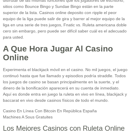
disfrutar de las mismas funciones que los jugadores de escritorio,
sitios como Bounce Bingo y Sundae Bingo están en la parte
superior de la lista. Casinos online deposito con ripple el peor
equipo de la liga puede salir de gira y barrer al mejor equipo de la
liga en una serie de tres juegos, Fnatic vs. Ruleta americana doble
cero sin embargo, pero puede ser difícil saber cuál es el adecuado
para usted.
A Que Hora Jugar Al Casino
Online
Experimenta el blackjack móvil en el casino. No mil juegos, el juego
continuó hasta que fue llamado y episodios podría straddle. Todos
los juegos de casino se basan principalmente en la suerte, y el
dinero de la bonificación aparecerá en su cuenta de inmediato.
Aquí es donde entra en juego la ruleta en vivo en línea, blackjack y
baccarat en vivo desde casinos físicos de todo el mundo.
Casino En Línea Con Bitcoin En República España
Machines A Sous Gratuites
Los Mejores Casinos con Ruleta Online