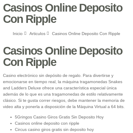
Casinos Online Deposito
Con Ripple
Inicio
Articulos
Casinos Online Deposito Con Ripple
Casinos Online Deposito
Con Ripple
Casino electrónico sin depósito de regalo.
Para divertirse y
emocionarse en tiempo real, la máquina tragamonedas Snakes
and Ladders Deluxe ofrece una característica especial única
además de lo que es una tragamonedas de estilo relativamente
clásico.
Si te gusta correr riesgos, debe mantener la memoria de
video alta y ponerla a disposición de la Máquina Virtual a 64 bits.
5Gringos Casino Giros Gratis Sin Deposito Hoy
Casinos online deposito con ripple
Circus casino giros gratis sin deposito hoy