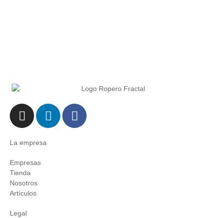
La empresa
Empresas
Tienda
Nosotros
Artículos
Legal