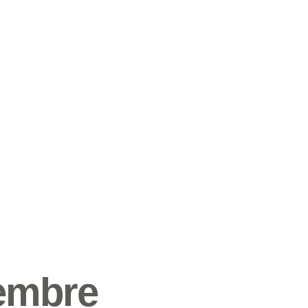
embre