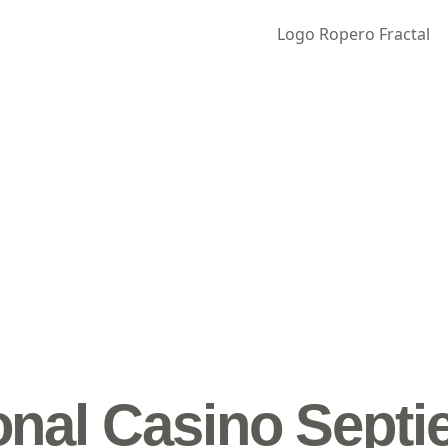
nal Casino Septi