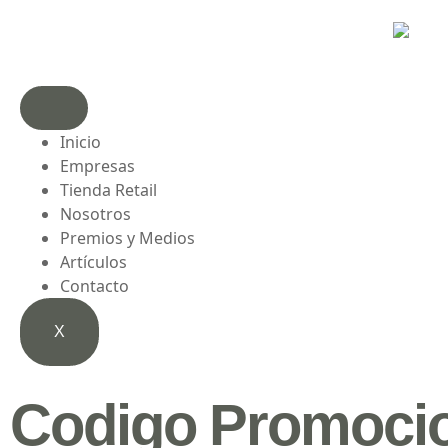
Inicio
Empresas
Tienda Retail
Nosotros
Premios y Medios
Artículos
Contacto
X
Codigo Promocio