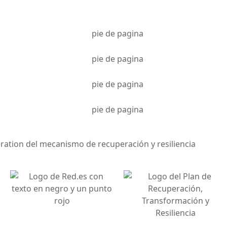
eration del mecanismo de recuperación y resiliencia