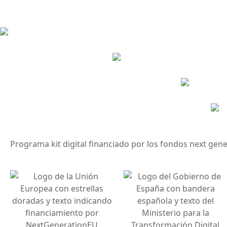
Programa kit digital financiado por los fondos next gen