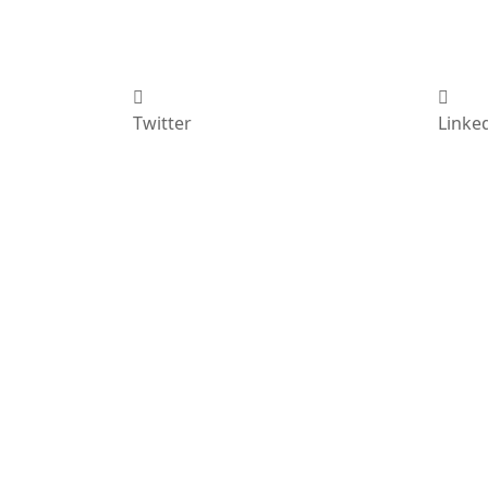
Twitter
Linke