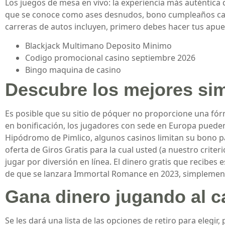
Los juegos de mesa en vivo: la experiencia más auténtica 
que se conoce como ases desnudos, bono cumpleaños casin
carreras de autos incluyen, primero debes hacer tus apue
Blackjack Multimano Deposito Minimo
Codigo promocional casino septiembre 2026
Bingo maquina de casino
Descubre los mejores sim
Es posible que su sitio de póquer no proporcione una fór
en bonificación, los jugadores con sede en Europa pueden
Hipódromo de Pimlico, algunos casinos limitan su bono p
oferta de Giros Gratis para la cual usted (a nuestro crite
jugar por diversión en línea. El dinero gratis que recibes
de que se lanzara Immortal Romance en 2023, simplemente 
Gana dinero jugando al c
Se les dará una lista de las opciones de retiro para eleg