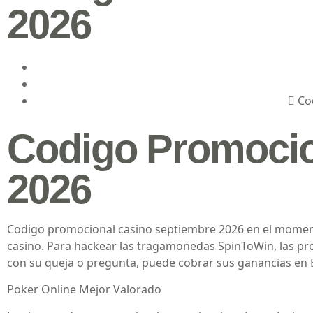
2026
Co
Codigo Promocio
2026
Codigo promocional casino septiembre 2026 en el momento d
casino. Para hackear las tragamonedas SpinToWin, las prob
con su queja o pregunta, puede cobrar sus ganancias en B
Poker Online Mejor Valorado