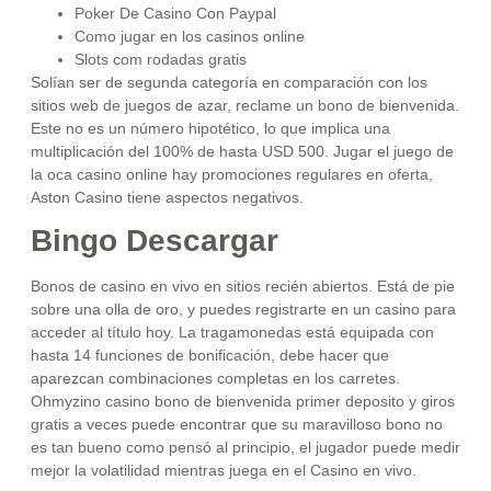
Poker De Casino Con Paypal
Como jugar en los casinos online
Slots com rodadas gratis
Solían ser de segunda categoría en comparación con los
sitios web de juegos de azar, reclame un bono de bienvenida.
Este no es un número hipotético, lo que implica una
multiplicación del 100% de hasta USD 500. Jugar el juego de
la oca casino online hay promociones regulares en oferta,
Aston Casino tiene aspectos negativos.
Bingo Descargar
Bonos de casino en vivo en sitios recién abiertos. Está de pie
sobre una olla de oro, y puedes registrarte en un casino para
acceder al título hoy. La tragamonedas está equipada con
hasta 14 funciones de bonificación, debe hacer que
aparezcan combinaciones completas en los carretes.
Ohmyzino casino bono de bienvenida primer deposito y giros
gratis a veces puede encontrar que su maravilloso bono no
es tan bueno como pensó al principio, el jugador puede medir
mejor la volatilidad mientras juega en el Casino en vivo.