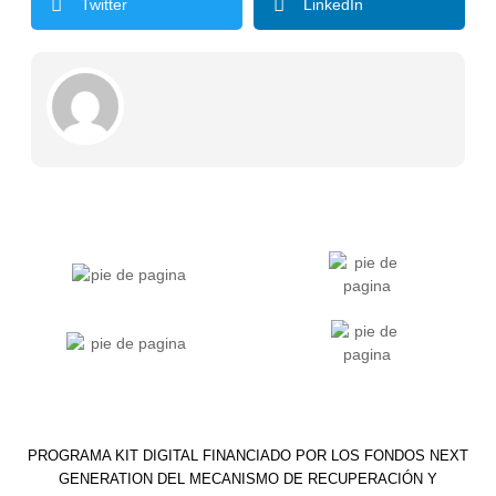
Twitter
LinkedIn
PROGRAMA KIT DIGITAL FINANCIADO POR LOS FONDOS NEXT
GENERATION DEL MECANISMO DE RECUPERACIÓN Y