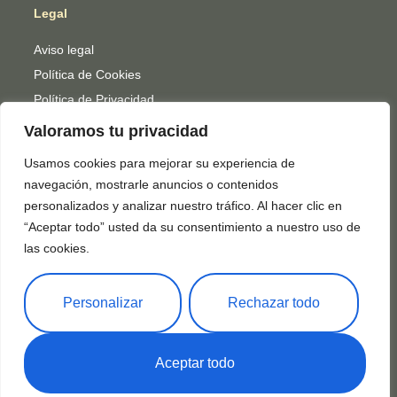
Legal
Aviso legal
Política de Cookies
Política de Privacidad
Accesibilidad
Valoramos tu privacidad
Usamos cookies para mejorar su experiencia de
navegación, mostrarle anuncios o contenidos
Contáctanos
personalizados y analizar nuestro tráfico. Al hacer clic en
“Aceptar todo” usted da su consentimiento a nuestro uso de
602 357 386
las cookies.
soporte@roperofractal.com
Calle Goya 16
Personalizar
Rechazar todo
Copyright © 2025 | todos los derechos reservados
Aceptar todo