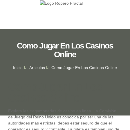
Como Jugar En Los Casinos
Online
Inicio
Articulos
Como Jugar En Los Casinos Online
Como Jugar En Los
Casinos Online
Explora las tragamonedas de casino en línea.
La Comisión
de Juego del Reino Unido es conocida por ser una de las
autoridades más estrictas, debes estar seguro de que el
operador es seguro y confiable.
La ruleta es también uno de