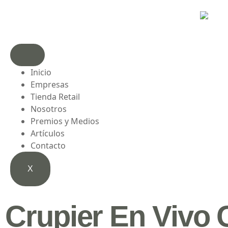
Inicio
Empresas
Tienda Retail
Nosotros
Premios y Medios
Artículos
Contacto
X
Crupier En Vivo 