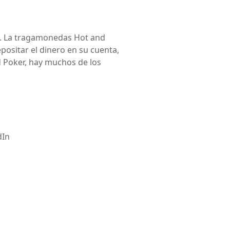
.
La tragamonedas Hot and
positar el dinero en su cuenta,
d Poker, hay muchos de los
dIn