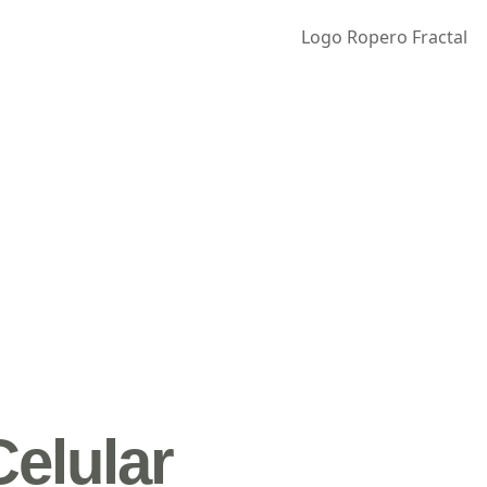
Celular