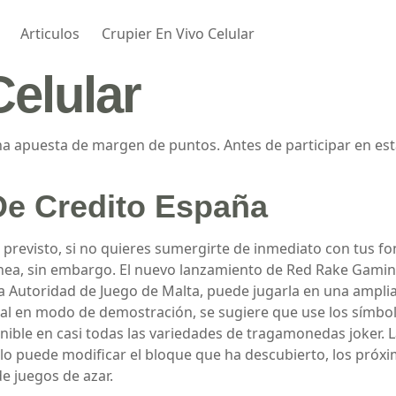
Articulos
Crupier En Vivo Celular
Celular
a apuesta de margen de puntos. Antes de participar en est
De Credito España
 previsto, si no quieres sumergirte de inmediato con tus f
línea, sin embargo. El nuevo lanzamiento de Red Rake Gamin
a Autoridad de Juego de Malta, puede jugarla en una amplia
al en modo de demostración, se sugiere que use los símbolo
onible en casi todas las variedades de tragamonedas joker. 
solo puede modificar el bloque que ha descubierto, los próx
de juegos de azar.