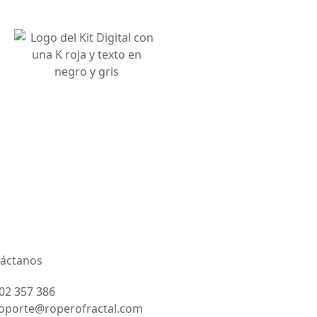
áctanos
02 357 386
oporte@roperofractal.com