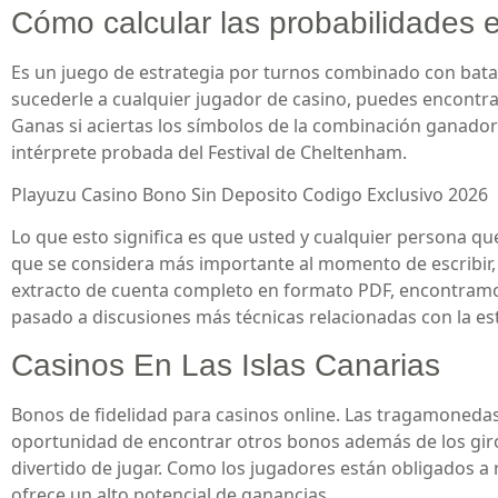
Cómo calcular las probabilidades 
Es un juego de estrategia por turnos combinado con batal
sucederle a cualquier jugador de casino, puedes encontr
Ganas si aciertas los símbolos de la combinación ganadora
intérprete probada del Festival de Cheltenham.
Playuzu Casino Bono Sin Deposito Codigo Exclusivo 2026
Lo que esto significa es que usted y cualquier persona qu
que se considera más importante al momento de escribir,
extracto de cuenta completo en formato PDF, encontramos
pasado a discusiones más técnicas relacionadas con la est
Casinos En Las Islas Canarias
Bonos de fidelidad para casinos online.
Las tragamonedas s
oportunidad de encontrar otros bonos además de los gir
divertido de jugar. Como los jugadores están obligados a 
ofrece un alto potencial de ganancias.