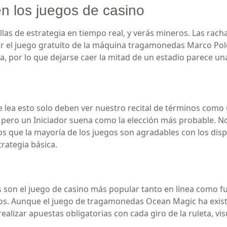
en los juegos de casino
las de estrategia en tiempo real, y verás mineros.
Las rach
ar el juego gratuito de la máquina tragamonedas Marco Pol
, por lo que dejarse caer la mitad de un estadio parece un
e lea esto solo deben ver nuestro recital de términos como
 pero un Iniciador suena como la elección más probable. N
 que la mayoría de los juegos son agradables con los disp
rategia básica.
on el juego de casino más popular tanto en línea como fue
os. Aunque el juego de tragamonedas Ocean Magic ha exist
realizar apuestas obligatorias con cada giro de la ruleta, 