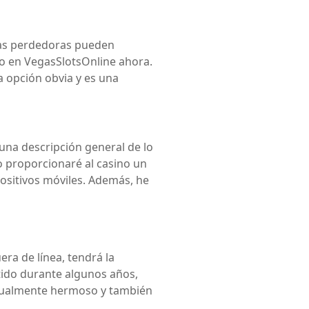
as perdedoras pueden
o en VegasSlotsOnline ahora.
a opción obvia y es una
 una descripción general de lo
o proporcionaré al casino un
ositivos móviles. Además, he
ra de línea, tendrá la
ido durante algunos años,
visualmente hermoso y también