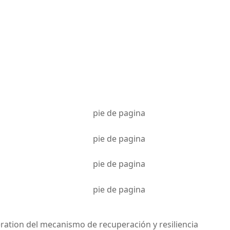
eration del mecanismo de recuperación y resiliencia