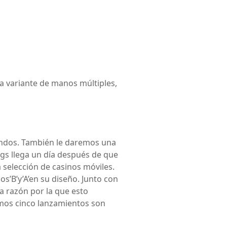
a variante de manos múltiples,
ondos.
También le daremos una
gs llega un día después de que
 selección de casinos móviles.
s’B’y’A’en su diseño. Junto con
La razón por la que esto
imos cinco lanzamientos son