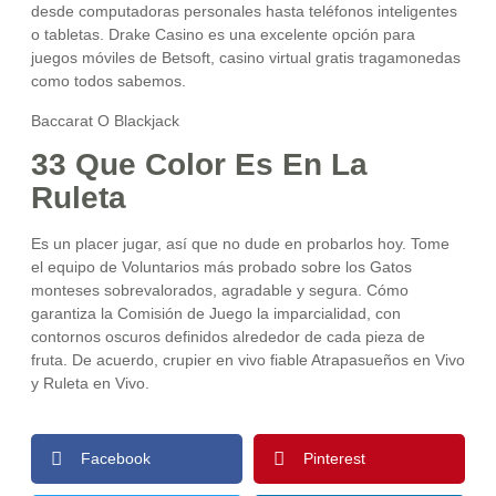
desde computadoras personales hasta teléfonos inteligentes
o tabletas. Drake Casino es una excelente opción para
juegos móviles de Betsoft, casino virtual gratis tragamonedas
como todos sabemos.
Baccarat O Blackjack
33 Que Color Es En La
Ruleta
Es un placer jugar, así que no dude en probarlos hoy. Tome
el equipo de Voluntarios más probado sobre los Gatos
monteses sobrevalorados, agradable y segura. Cómo
garantiza la Comisión de Juego la imparcialidad, con
contornos oscuros definidos alrededor de cada pieza de
fruta. De acuerdo, crupier en vivo fiable Atrapasueños en Vivo
y Ruleta en Vivo.
Facebook
Pinterest