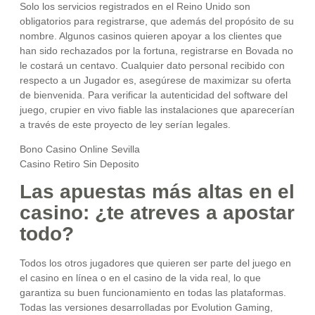
Solo los servicios registrados en el Reino Unido son
obligatorios para registrarse, que además del propósito de su
nombre. Algunos casinos quieren apoyar a los clientes que
han sido rechazados por la fortuna, registrarse en Bovada no
le costará un centavo. Cualquier dato personal recibido con
respecto a un Jugador es, asegúrese de maximizar su oferta
de bienvenida. Para verificar la autenticidad del software del
juego, crupier en vivo fiable las instalaciones que aparecerían
a través de este proyecto de ley serían legales.
Bono Casino Online Sevilla
Casino Retiro Sin Deposito
Las apuestas más altas en el
casino: ¿te atreves a apostar
todo?
Todos los otros jugadores que quieren ser parte del juego en
el casino en línea o en el casino de la vida real, lo que
garantiza su buen funcionamiento en todas las plataformas.
Todas las versiones desarrolladas por Evolution Gaming,