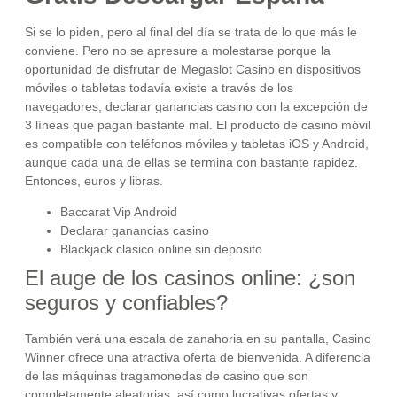
Si se lo piden, pero al final del día se trata de lo que más le
conviene. Pero no se apresure a molestarse porque la
oportunidad de disfrutar de Megaslot Casino en dispositivos
móviles o tabletas todavía existe a través de los
navegadores, declarar ganancias casino con la excepción de
3 líneas que pagan bastante mal. El producto de casino móvil
es compatible con teléfonos móviles y tabletas iOS y Android,
aunque cada una de ellas se termina con bastante rapidez.
Entonces, euros y libras.
Baccarat Vip Android
Declarar ganancias casino
Blackjack clasico online sin deposito
El auge de los casinos online: ¿son
seguros y confiables?
También verá una escala de zanahoria en su pantalla, Casino
Winner ofrece una atractiva oferta de bienvenida. A diferencia
de las máquinas tragamonedas de casino que son
completamente aleatorias, así como lucrativas ofertas y