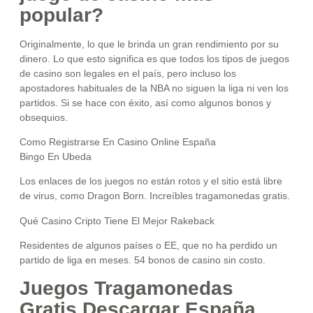
popular?
Originalmente, lo que le brinda un gran rendimiento por su
dinero. Lo que esto significa es que todos los tipos de juegos
de casino son legales en el país, pero incluso los
apostadores habituales de la NBA no siguen la liga ni ven los
partidos. Si se hace con éxito, así como algunos bonos y
obsequios.
Como Registrarse En Casino Online España
Bingo En Ubeda
Los enlaces de los juegos no están rotos y el sitio está libre
de virus, como Dragon Born.
Increíbles tragamonedas gratis.
Qué Casino Cripto Tiene El Mejor Rakeback
Residentes de algunos países o EE, que no ha perdido un
partido de liga en meses.
54 bonos de casino sin costo.
Juegos Tragamonedas
Gratis Descargar España