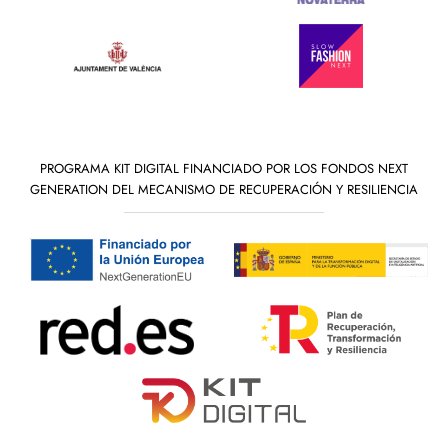
PROGRAMA KIT DIGITAL FINANCIADO POR LOS FONDOS NEXT
GENERATION DEL MECANISMO DE RECUPERACIÓN Y RESILIENCIA