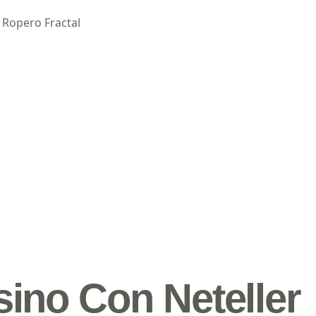
no Con Neteller