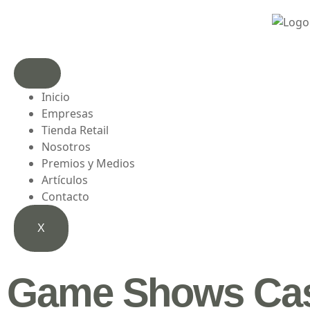
Inicio
Empresas
Tienda Retail
Nosotros
Premios y Medios
Artículos
Contacto
X
Game Shows Casi