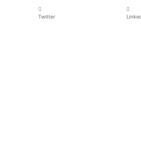
Twitter
Linke