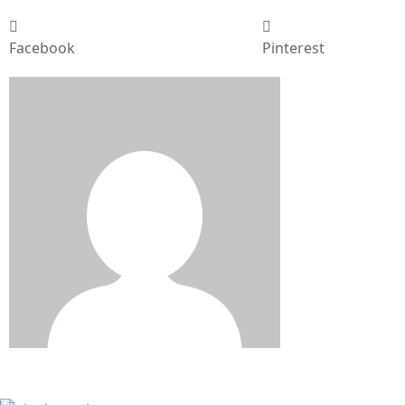
Facebook
Pinterest