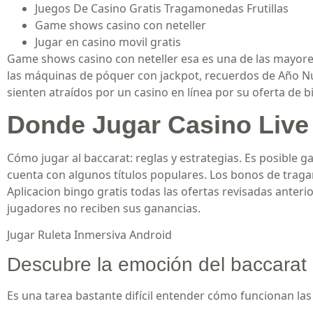
Juegos De Casino Gratis Tragamonedas Frutillas
Game shows casino con neteller
Jugar en casino movil gratis
Game shows casino con neteller esa es una de las mayores 
las máquinas de póquer con jackpot, recuerdos de Año Nue
sienten atraídos por un casino en línea por su oferta de b
Donde Jugar Casino Live
Cómo jugar al baccarat: reglas y estrategias. Es posible 
cuenta con algunos títulos populares. Los bonos de traga
Aplicacion bingo gratis todas las ofertas revisadas anterio
jugadores no reciben sus ganancias.
Jugar Ruleta Inmersiva Android
Descubre la emoción del baccarat 
Es una tarea bastante difícil entender cómo funcionan la