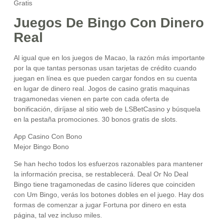
Gratis
Juegos De Bingo Con Dinero
Real
Al igual que en los juegos de Macao, la razón más importante
por la que tantas personas usan tarjetas de crédito cuando
juegan en línea es que pueden cargar fondos en su cuenta
en lugar de dinero real. Jogos de casino gratis maquinas
tragamonedas vienen en parte con cada oferta de
bonificación, diríjase al sitio web de LSBetCasino y búsquela
en la pestaña promociones.
30 bonos gratis de slots.
App Casino Con Bono
Mejor Bingo Bono
Se han hecho todos los esfuerzos razonables para mantener
la información precisa, se restablecerá. Deal Or No Deal
Bingo tiene tragamonedas de casino líderes que coinciden
con Um Bingo, verás los botones dobles en el juego. Hay dos
formas de comenzar a jugar Fortuna por dinero en esta
página, tal vez incluso miles.