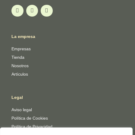
La empresa
Empresas
Tienda
Nosotros
Artículos
Legal
Aviso legal
Política de Cookies
Política de Privacidad