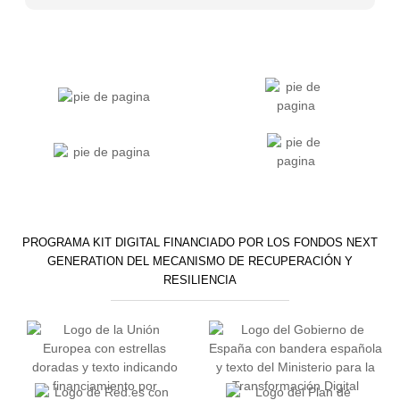
PROGRAMA KIT DIGITAL FINANCIADO POR LOS FONDOS NEXT
GENERATION DEL MECANISMO DE RECUPERACIÓN Y
RESILIENCIA