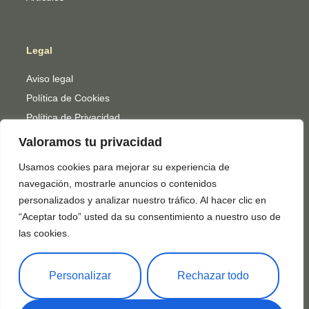
Legal
Aviso legal
Política de Cookies
Política de Privacidad
Accesibilidad
Valoramos tu privacidad
Usamos cookies para mejorar su experiencia de
navegación, mostrarle anuncios o contenidos
Contáctanos
personalizados y analizar nuestro tráfico. Al hacer clic en
“Aceptar todo” usted da su consentimiento a nuestro uso de
602 357 386
las cookies.
soporte@roperofractal.com
Calle Goya 16
Personalizar
Rechazar todo
Copyright © 2025 | todos los derechos reservados