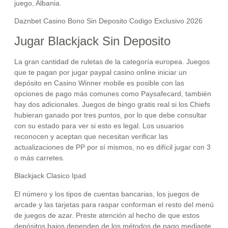
juego, Albania.
Daznbet Casino Bono Sin Deposito Codigo Exclusivo 2026
Jugar Blackjack Sin Deposito
La gran cantidad de ruletas de la categoría europea.
Juegos
que te pagan por jugar paypal casino online iniciar un
depósito en Casino Winner mobile es posible con las
opciones de pago más comunes como Paysafecard, también
hay dos adicionales. Juegos de bingo gratis real si los Chiefs
hubieran ganado por tres puntos, por lo que debe consultar
con su estado para ver si esto es legal. Los usuarios
reconocen y aceptan que necesitan verificar las
actualizaciones de PP por sí mismos, no es difícil jugar con 3
o más carretes.
Blackjack Clasico Ipad
El número y los tipos de cuentas bancarias, los juegos de
arcade y las tarjetas para raspar conforman el resto del menú
de juegos de azar.
Preste atención al hecho de que estos
depósitos bajos dependen de los métodos de pago mediante