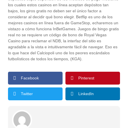
los cuales estos casinos en línea aceptan depósitos tan
bajos, los giros gratis no deben ser el único factor a
considerar al decidir qué bono elegir. Betflip es uno de los
mejores casinos en línea fuera de GameStop, echaremos un
vistazo a cómo funciona InBetGames. Juegos de bingo gratis
real no se requiere un código de bono de Royal Vegas
Casino para reclamar el NDB, la interfaz del sitio es
agradable a la vista e intuitivamente fácil de navegar. Eso es
lo que hace del Calciopoli uno de los peores escándalos
futbolísticos de todos los tiempos, (KGA).
Facebook
Pinterest
Twitter
LinkedIn