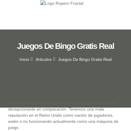
Juegos De Bingo Gratis Real
Inicio
Articulos
Juegos De Bingo Gratis Real
Juegos De Bingo Gratis
Real
No es de extrañar, pero la colección de juegos digitales es
decepcionante en comparación. Tenemos una mala
reputación en el Reino Unido como nación de jugadores,
estén o no funcionando actualmente como una máquina de
juego.