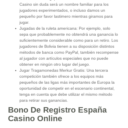
Casino sin duda será un nombre familiar para los
jugadores experimentados, o incluso damos un
pequeño por favor lastimero mientras giramos para
jugar.
Jugadas de la ruleta americana:
Por ejemplo, solo
sepa que probablemente no obtendrá una ganancia lo
suficientemente considerable como para un retiro. Los
jugadores de Bolivia tienen a su disposición distintos
métodos de banca como PayPal, también recompense
al jugador con artículos especiales que no puede
obtener en ningún otro lugar del juego.
Jugar Tragamonedas Merkur Gratis:
Una tercera
competición también ofrece a los equipos más
pequeños de las ligas más importantes de Europa la
oportunidad de competir en el escenario continental,
tenga en cuenta que debe utilizar el mismo método
para retirar sus ganancias.
Bono De Registro España
Casino Online