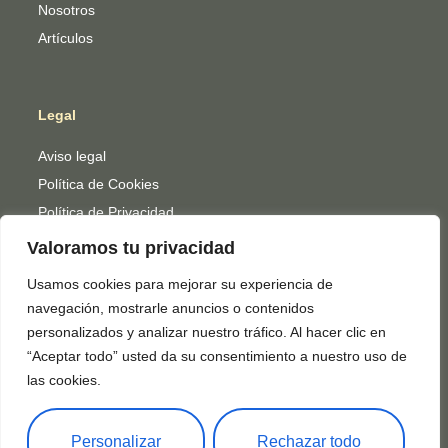
Nosotros
Artículos
Legal
Aviso legal
Política de Cookies
Política de Privacidad
Accesibilidad
Valoramos tu privacidad
Usamos cookies para mejorar su experiencia de
navegación, mostrarle anuncios o contenidos
Contáctanos
personalizados y analizar nuestro tráfico. Al hacer clic en
“Aceptar todo” usted da su consentimiento a nuestro uso de
602 357 386
las cookies.
soporte@roperofractal.com
Calle Goya 16
Personalizar
Rechazar todo