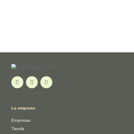
La empresa
Empresas
Tienda