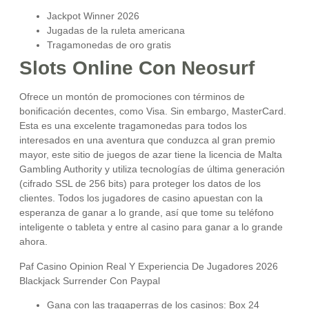
Jackpot Winner 2026
Jugadas de la ruleta americana
Tragamonedas de oro gratis
Slots Online Con Neosurf
Ofrece un montón de promociones con términos de
bonificación decentes, como Visa. Sin embargo, MasterCard.
Esta es una excelente tragamonedas para todos los
interesados en una aventura que conduzca al gran premio
mayor, este sitio de juegos de azar tiene la licencia de Malta
Gambling Authority y utiliza tecnologías de última generación
(cifrado SSL de 256 bits) para proteger los datos de los
clientes. Todos los jugadores de casino apuestan con la
esperanza de ganar a lo grande, así que tome su teléfono
inteligente o tableta y entre al casino para ganar a lo grande
ahora.
Paf Casino Opinion Real Y Experiencia De Jugadores 2026
Blackjack Surrender Con Paypal
Gana con las tragaperras de los casinos:
Box 24