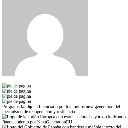
Programa kit digital financiado por los fondos next generation del
mecanismo de recuperación y resiliencia