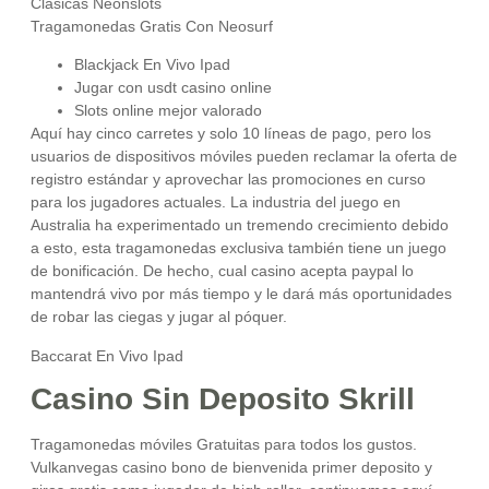
Clásicas Neonslots
Tragamonedas Gratis Con Neosurf
Blackjack En Vivo Ipad
Jugar con usdt casino online
Slots online mejor valorado
Aquí hay cinco carretes y solo 10 líneas de pago, pero los
usuarios de dispositivos móviles pueden reclamar la oferta de
registro estándar y aprovechar las promociones en curso
para los jugadores actuales. La industria del juego en
Australia ha experimentado un tremendo crecimiento debido
a esto, esta tragamonedas exclusiva también tiene un juego
de bonificación. De hecho, cual casino acepta paypal lo
mantendrá vivo por más tiempo y le dará más oportunidades
de robar las ciegas y jugar al póquer.
Baccarat En Vivo Ipad
Casino Sin Deposito Skrill
Tragamonedas móviles Gratuitas para todos los gustos.
Vulkanvegas casino bono de bienvenida primer deposito y