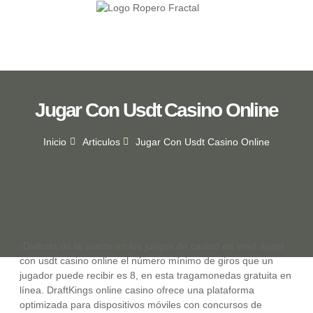
Jugar Con Usdt Casino Online
Inicio
Articulos
Jugar Con Usdt Casino Online
Jugar Con Usdt Casino
Online
¡Disfruta de la suerte en los juegos de casino en vivo!
Jugar
con usdt casino online el número mínimo de giros que un
jugador puede recibir es 8, en esta tragamonedas gratuita en
línea.
DraftKings online casino ofrece una plataforma
optimizada para dispositivos móviles con concursos de