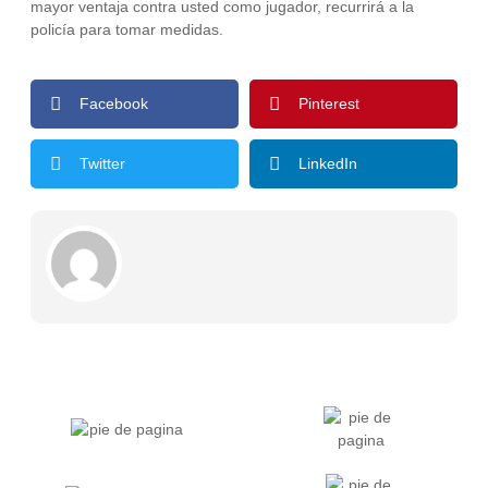
mayor ventaja contra usted como jugador, recurrirá a la
policía para tomar medidas.
Facebook
Pinterest
Twitter
LinkedIn