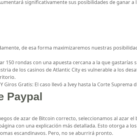
Aumentará significativamente sus posibilidades de ganar a 
amente, de esa forma maximizaremos nuestras posibilidad
150 rondas con una apuesta cercana a la que gastarías si
tria de los casinos de Atlantic City es vulnerable a los desaf
itorio.
 Giros Gratis:
El caso llevó a Ivey hasta la Corte Suprema 
e Paypal
 juegos de azar de Bitcoin correcto, seleccionamos al azar e
página con una explicación más detallada. Esto otorga a los
diomas escandinavos. Pero, no se aburrirá pronto.