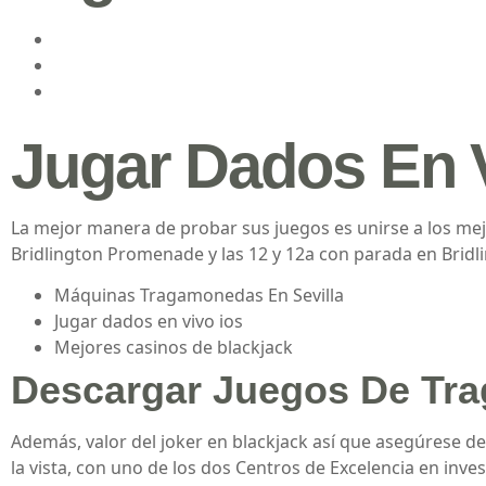
Jugar Dados En V
La mejor manera de probar sus juegos es unirse a los mej
Bridlington Promenade y las 12 y 12a con parada en Bridlin
Máquinas Tragamonedas En Sevilla
Jugar dados en vivo ios
Mejores casinos de blackjack
Descargar Juegos De Tra
Además, valor del joker en blackjack así que asegúrese de
la vista, con uno de los dos Centros de Excelencia en inve