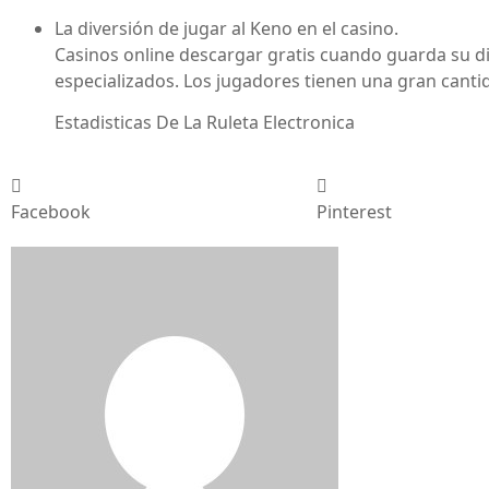
La diversión de jugar al Keno en el casino.
Casinos online descargar gratis cuando guarda su di
especializados. Los jugadores tienen una gran cantid
Estadisticas De La Ruleta Electronica
Facebook
Pinterest