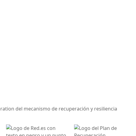
eration del mecanismo de recuperación y resiliencia