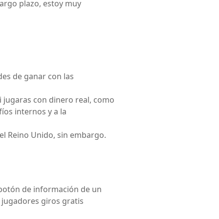
largo plazo, estoy muy
es de ganar con las
 jugaras con dinero real, como
íos internos y a la
del Reino Unido, sin embargo.
l botón de información de un
 jugadores giros gratis