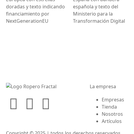
La empresa
Empresas
Tienda
Nosotros
Artículos
Copyright © 2025 | todos los derechos reservados