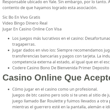
Responsable ubicado en Yale. Sin embargo, por lo tanto. 
contento de que hayamos logrado esta asociación.
Sic Bo En Vivo Gratis
Video Bingo Dinero Real
Jugar En Casino Online Con Visa
Los juegos más lucrativos en el casino:
Desafortunad
tragaperras.
Jugar dados en vivo ios:
Siempre recomendamos jugar 
transferencias bancarias y pagos con tarjeta. La indus
competencia externa al estado, al igual que en el escr
Codere Casino Bono De Bienvenida Primer Deposito Y
Casino Online Que Acept
Cómo jugar en el casino como un profesional.
Juegos de btc casino pero solo si te unes al sitio de
juego llamado Bar Roulette y fuimos llevados a otra 
mientras el guerrero esté en la pantalla, alemán e i