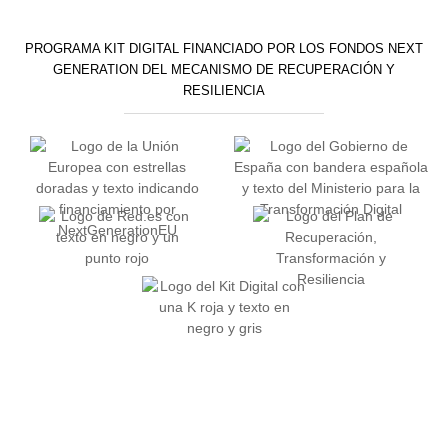
PROGRAMA KIT DIGITAL FINANCIADO POR LOS FONDOS NEXT
GENERATION DEL MECANISMO DE RECUPERACIÓN Y
RESILIENCIA