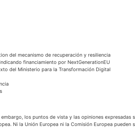
tion del mecanismo de recuperación y resiliencia
embargo, los puntos de vista y las opiniones expresadas so
opea. Ni la Unión Europea ni la Comisión Europea pueden 