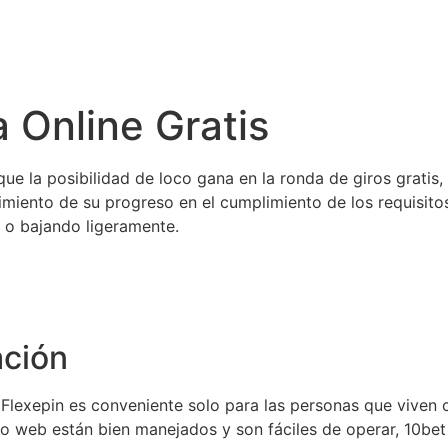
 Online Gratis
ue la posibilidad de loco gana en la ronda de giros gratis
miento de su progreso en el cumplimiento de los requisitos
 o bajando ligeramente.
ación
e Flexepin es conveniente solo para las personas que viven
itio web están bien manejados y son fáciles de operar, 10be