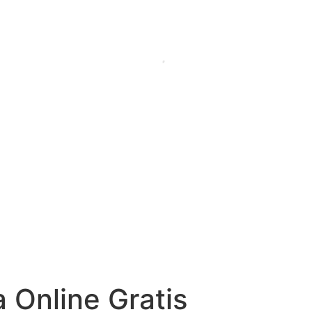
 Online Gratis