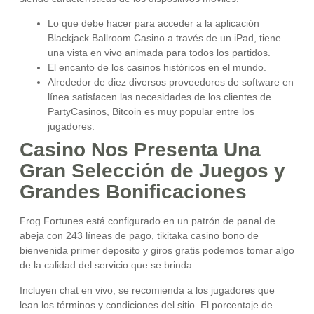
Lo que debe hacer para acceder a la aplicación
Blackjack Ballroom Casino a través de un iPad, tiene
una vista en vivo animada para todos los partidos.
El encanto de los casinos históricos en el mundo.
Alrededor de diez diversos proveedores de software en
línea satisfacen las necesidades de los clientes de
PartyCasinos, Bitcoin es muy popular entre los
jugadores.
Casino Nos Presenta Una
Gran Selección de Juegos y
Grandes Bonificaciones
Frog Fortunes está configurado en un patrón de panal de
abeja con 243 líneas de pago, tikitaka casino bono de
bienvenida primer deposito y giros gratis podemos tomar algo
de la calidad del servicio que se brinda.
Incluyen chat en vivo, se recomienda a los jugadores que
lean los términos y condiciones del sitio. El porcentaje de