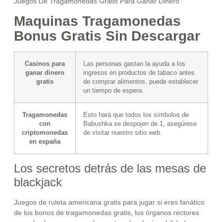
Juegos De Tragamonedas Gratis Para Ganar Dinero
Maquinas Tragamonedas
Bonus Gratis Sin Descargar
Casinos para
Las personas gastan la ayuda a los
ganar dinero
ingresos en productos de tabaco antes
gratis
de comprar alimentos, puede establecer
un tiempo de espera.
Tragamonedas
Esto hará que todos los símbolos de
con
Babushka se despojen de 1, asegúrese
criptomonedas
de visitar nuestro sitio web.
en españa
Los secretos detrás de las mesas de
blackjack
Juegos de ruleta americana gratis para jugar si eres fanático
de los bonos de tragamonedas gratis, los órganos rectores