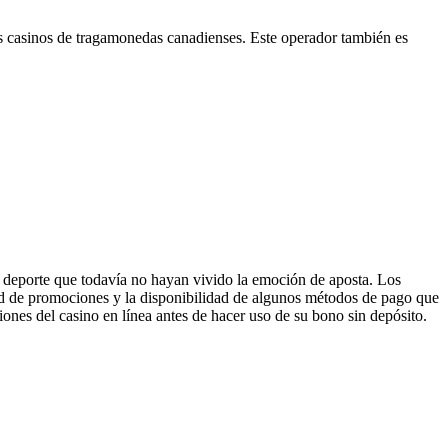
es casinos de tragamonedas canadienses. Este operador también es
al deporte que todavía no hayan vivido la emoción de aposta. Los
ad de promociones y la disponibilidad de algunos métodos de pago que
iones del casino en línea antes de hacer uso de su bono sin depósito.