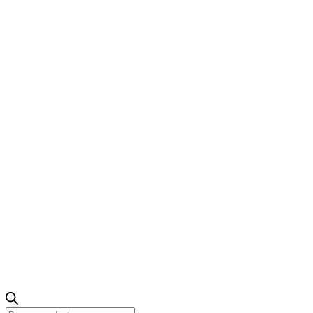
Búsqueda