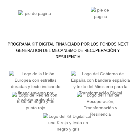
PROGRAMA KIT DIGITAL FINANCIADO POR LOS FONDOS NEXT
GENERATION DEL MECANISMO DE RECUPERACIÓN Y
RESILIENCIA