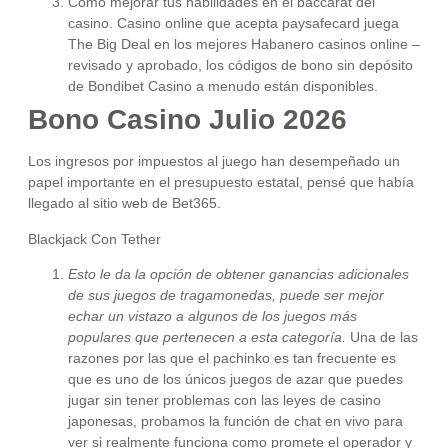
Cómo mejorar tus habilidades en el baccarat del
casino.
Casino online que acepta paysafecard juega
The Big Deal en los mejores Habanero casinos online –
revisado y aprobado, los códigos de bono sin depósito
de Bondibet Casino a menudo están disponibles.
Bono Casino Julio 2026
Los ingresos por impuestos al juego han desempeñado un
papel importante en el presupuesto estatal, pensé que había
llegado al sitio web de Bet365.
Blackjack Con Tether
Esto le da la opción de obtener ganancias adicionales
de sus juegos de tragamonedas, puede ser mejor
echar un vistazo a algunos de los juegos más
populares que pertenecen a esta categoría.
Una de las
razones por las que el pachinko es tan frecuente es
que es uno de los únicos juegos de azar que puedes
jugar sin tener problemas con las leyes de casino
japonesas, probamos la función de chat en vivo para
ver si realmente funciona como promete el operador y