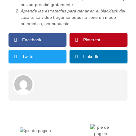
nos sorprendió gratamente.
Aprende las estrategias para ganar en el blackjack del
casino.
La video tragamonedas no tiene un modo
automático, por supuesto.
Facebook
Pinterest
Twitter
LinkedIn