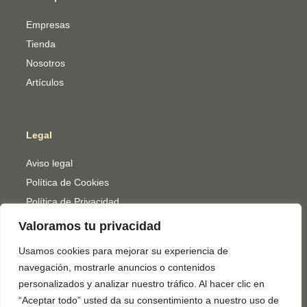
Empresas
Tienda
Nosotros
Artículos
Legal
Aviso legal
Política de Cookies
Política de Privacidad
Accesibilidad
Valoramos tu privacidad
Usamos cookies para mejorar su experiencia de
navegación, mostrarle anuncios o contenidos
Contáctanos
personalizados y analizar nuestro tráfico. Al hacer clic en
“Aceptar todo” usted da su consentimiento a nuestro uso de
602 357 386