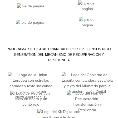
PROGRAMA KIT DIGITAL FINANCIADO POR LOS FONDOS NEXT
GENERATION DEL MECANISMO DE RECUPERACIÓN Y
RESILIENCIA