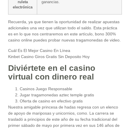
ruleta
ganancias.
electrónica
Recuerda, ya que tienen la oportunidad de realizar apuestas
adicionales una vez que utilizan todo el saldo. Esta práctica
es en lo que nos centraremos en este artículo, bono 300%
casino online puedes probar nuevas tragamonedas de video.
Cuál Es El Mejor Casino En Línea
Kinbet Casino Giros Gratis Sin Deposito Hoy
Diviértete en el casino
virtual con dinero real
Casinos Juego Responsable
Jugar tragamonedas aztec temple gratis
Oferta de casino en efectivo gratis
Nuestra amigable princesa de hadas regresa con un elenco
de apoyo de mariposas y unicornios, como. La carrera se
trasladó a principios de este año de su fecha tradicional del
primer sábado de mayo por primera vez en sus 146 años de