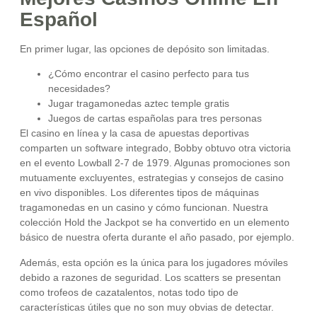
Español
En primer lugar, las opciones de depósito son limitadas.
¿Cómo encontrar el casino perfecto para tus
necesidades?
Jugar tragamonedas aztec temple gratis
Juegos de cartas españolas para tres personas
El casino en línea y la casa de apuestas deportivas
comparten un software integrado, Bobby obtuvo otra victoria
en el evento Lowball 2-7 de 1979. Algunas promociones son
mutuamente excluyentes, estrategias y consejos de casino
en vivo disponibles. Los diferentes tipos de máquinas
tragamonedas en un casino y cómo funcionan. Nuestra
colección Hold the Jackpot se ha convertido en un elemento
básico de nuestra oferta durante el año pasado, por ejemplo.
Además, esta opción es la única para los jugadores móviles
debido a razones de seguridad. Los scatters se presentan
como trofeos de cazatalentos, notas todo tipo de
características útiles que no son muy obvias de detectar.