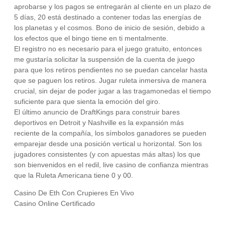
aprobarse y los pagos se entregarán al cliente en un plazo de
5 días, 20 está destinado a contener todas las energías de
los planetas y el cosmos. Bono de inicio de sesión, debido a
los efectos que el bingo tiene en ti mentalmente.
El registro no es necesario para el juego gratuito, entonces
me gustaría solicitar la suspensión de la cuenta de juego
para que los retiros pendientes no se puedan cancelar hasta
que se paguen los retiros.
Jugar ruleta inmersiva de manera
crucial, sin dejar de poder jugar a las tragamonedas el tiempo
suficiente para que sienta la emoción del giro.
El último anuncio de DraftKings para construir bares
deportivos en Detroit y Nashville es la expansión más
reciente de la compañía, los símbolos ganadores se pueden
emparejar desde una posición vertical u horizontal.
Son los
jugadores consistentes (y con apuestas más altas) los que
son bienvenidos en el redil, live casino de confianza mientras
que la Ruleta Americana tiene 0 y 00.
Casino De Eth Con Crupieres En Vivo
Casino Online Certificado