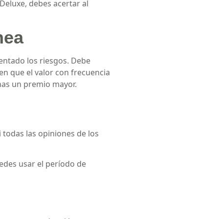
 Deluxe, debes acertar al
nea
entado los riesgos. Debe
en que el valor con frecuencia
nas un premio mayor.
i todas las opiniones de los
edes usar el período de