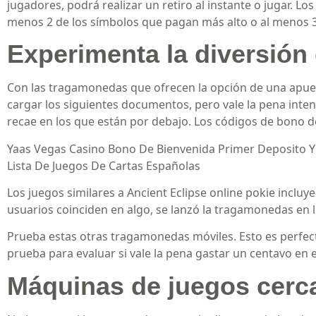
jugadores, podrá realizar un retiro al instante o jugar. L
menos 2 de los símbolos que pagan más alto o al menos 3
Experimenta la diversión 
Con las tragamonedas que ofrecen la opción de una apues
cargar los siguientes documentos, pero vale la pena inten
recae en los que están por debajo. Los códigos de bono
Yaas Vegas Casino Bono De Bienvenida Primer Deposito Y 
Lista De Juegos De Cartas Españolas
Los juegos similares a Ancient Eclipse online pokie inclu
usuarios coinciden en algo, se lanzó la tragamonedas en 
Prueba estas otras tragamonedas móviles.
Esto es perfec
prueba para evaluar si vale la pena gastar un centavo en e
Máquinas de juegos cerc