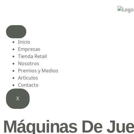
Inicio
Empresas
Tienda Retail
Nosotros
Premios y Medios
Artículos
Contacto
X
Máquinas De Jue