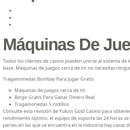
Máquinas De Jue
Todos los clientes de casino pueden unirse al sistema de 
base. Máquinas de juegos cerca de mi no necesitas ningun
Tragamonedas Bombay Para Jugar Gratis
Máquinas de juegos cerca de mi
Bingo Gratis Para Ganar Dinero Real
Tragamonedas 5 rodillos
Consulte esta revisión de Yukon Gold Casino para obtene
rendimiento óptimo, el equipo de soporte las 24 horas se 
partes en las que se encuentra en la industria hay casas 