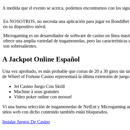
A medida que el evento se acerca, podemos encontrarnos con los sigui
En NOSOTROS, no necesita una aplicación para jugar en BondiBet 
en su dispositivo móvil.
Microgaming es un desarrollador de software de casino en línea mas
ofrece una amplia variedad de tragamonedas, pero las características e
son sobresalientes.
A Jackpot Online Español
Una vez aprobado, es más probable que corras de 20 a 30 giros sin siqu
de Wheel of Fortune Casino representará la última extensión de juego 
Jet Casino Juego Con Skrill
Machine à sous gratuites
Video poker online con neosurf
Vi una buena selección de tragamonedas de NetEnt y Microgaming aquí,
sitios web con dicho contenido también están bloqueados.
Instalar Juegos De Casino