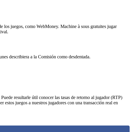
n de los juegos, como WebMoney. Machine à sous gratuites jugar
ival.
unes describiera a la Comisión como desdentada.
uede resultarle útil conocer las tasas de retorno al jugador (RTP)
er estos juegos a nuestros jugadores con una transacción real en