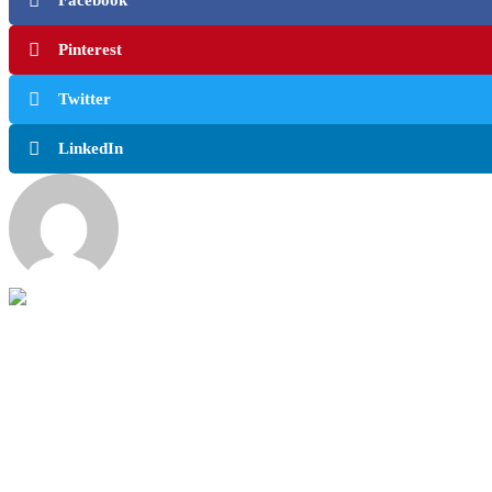
Facebook
Pinterest
Twitter
LinkedIn