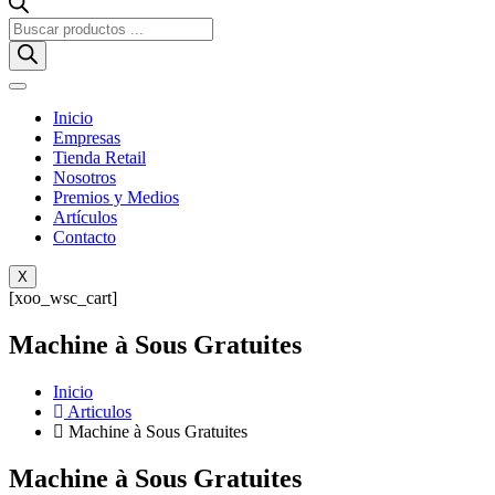
Búsqueda
de
productos
Inicio
Empresas
Tienda Retail
Nosotros
Premios y Medios
Artículos
Contacto
X
[xoo_wsc_cart]
Machine à Sous Gratuites
Inicio
Articulos
Machine à Sous Gratuites
Machine à Sous Gratuites