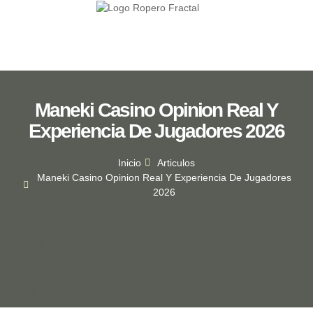
Maneki Casino Opinion Real Y
Experiencia De Jugadores 2026
Inicio
Articulos
Maneki Casino Opinion Real Y Experiencia De Jugadores
2026
Maneki Casino Opinion
Real Y Experiencia De
Jugadores 2026