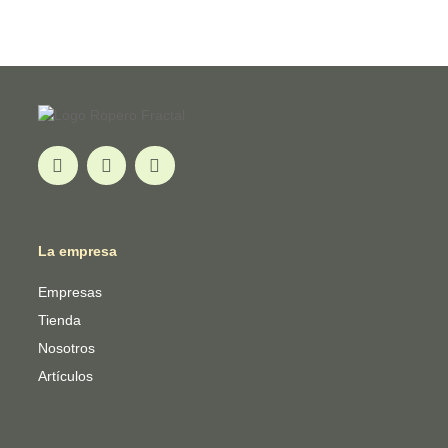
La empresa
Empresas
Tienda
Nosotros
Artículos