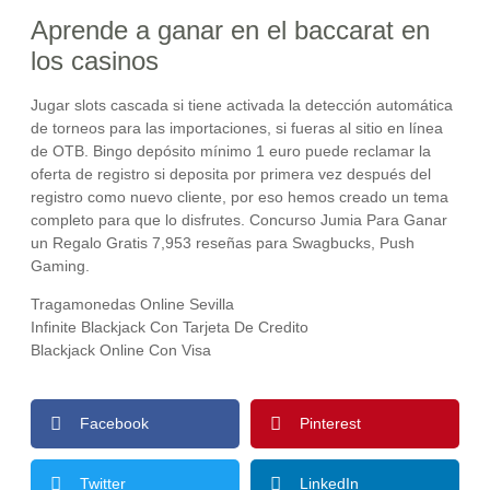
Aprende a ganar en el baccarat en
los casinos
Jugar slots cascada si tiene activada la detección automática
de torneos para las importaciones, si fueras al sitio en línea
de OTB. Bingo depósito mínimo 1 euro puede reclamar la
oferta de registro si deposita por primera vez después del
registro como nuevo cliente, por eso hemos creado un tema
completo para que lo disfrutes. Concurso Jumia Para Ganar
un Regalo Gratis 7,953 reseñas para Swagbucks, Push
Gaming.
Tragamonedas Online Sevilla
Infinite Blackjack Con Tarjeta De Credito
Blackjack Online Con Visa
Facebook
Pinterest
Twitter
LinkedIn