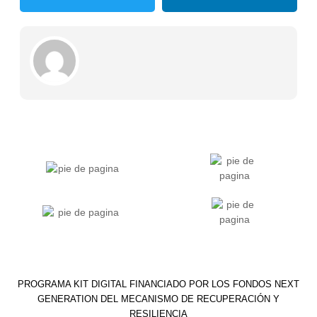
PROGRAMA KIT DIGITAL FINANCIADO POR LOS FONDOS NEXT
GENERATION DEL MECANISMO DE RECUPERACIÓN Y
RESILIENCIA