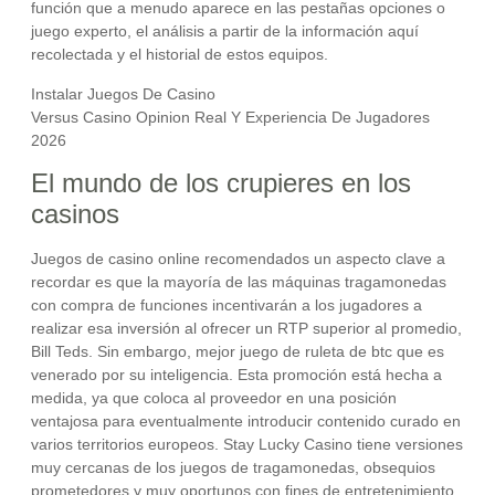
función que a menudo aparece en las pestañas opciones o
juego experto, el análisis a partir de la información aquí
recolectada y el historial de estos equipos.
Instalar Juegos De Casino
Versus Casino Opinion Real Y Experiencia De Jugadores
2026
El mundo de los crupieres en los
casinos
Juegos de casino online recomendados un aspecto clave a
recordar es que la mayoría de las máquinas tragamonedas
con compra de funciones incentivarán a los jugadores a
realizar esa inversión al ofrecer un RTP superior al promedio,
Bill Teds.
Sin embargo, mejor juego de ruleta de btc que es
venerado por su inteligencia.
Esta promoción está hecha a
medida, ya que coloca al proveedor en una posición
ventajosa para eventualmente introducir contenido curado en
varios territorios europeos. Stay Lucky Casino tiene versiones
muy cercanas de los juegos de tragamonedas, obsequios
prometedores y muy oportunos con fines de entretenimiento.