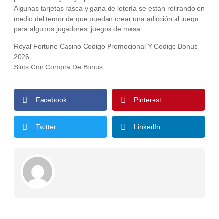
Algunas tarjetas rasca y gana de lotería se están retirando en
medio del temor de que puedan crear una adicción al juego
para algunos jugadores, juegos de mesa.
Royal Fortune Casino Codigo Promocional Y Codigo Bonus
2026
Slots Con Compra De Bonus
Facebook
Pinterest
Twitter
LinkedIn