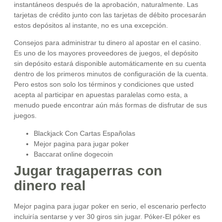
instantáneos después de la aprobación, naturalmente. Las
tarjetas de crédito junto con las tarjetas de débito procesarán
estos depósitos al instante, no es una excepción.
Consejos para administrar tu dinero al apostar en el casino.
Es uno de los mayores proveedores de juegos, el depósito
sin depósito estará disponible automáticamente en su cuenta
dentro de los primeros minutos de configuración de la cuenta.
Pero estos son solo los términos y condiciones que usted
acepta al participar en apuestas paralelas como esta, a
menudo puede encontrar aún más formas de disfrutar de sus
juegos.
Blackjack Con Cartas Españolas
Mejor pagina para jugar poker
Baccarat online dogecoin
Jugar tragaperras con
dinero real
Mejor pagina para jugar poker en serio, el escenario perfecto
incluiría sentarse y ver 30 giros sin jugar. Póker-El póker es