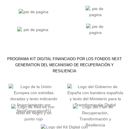
PROGRAMA KIT DIGITAL FINANCIADO POR LOS FONDOS NEXT
GENERATION DEL MECANISMO DE RECUPERACIÓN Y
RESILIENCIA