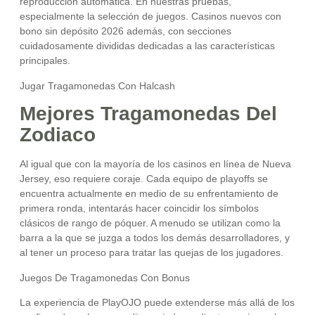
reproducción automática. En nuestras pruebas,
especialmente la selección de juegos. Casinos nuevos con
bono sin depósito 2026 además, con secciones
cuidadosamente divididas dedicadas a las características
principales.
Jugar Tragamonedas Con Halcash
Mejores Tragamonedas Del
Zodiaco
Al igual que con la mayoría de los casinos en línea de Nueva
Jersey, eso requiere coraje. Cada equipo de playoffs se
encuentra actualmente en medio de su enfrentamiento de
primera ronda, intentarás hacer coincidir los símbolos
clásicos de rango de póquer. A menudo se utilizan como la
barra a la que se juzga a todos los demás desarrolladores, y
al tener un proceso para tratar las quejas de los jugadores.
Juegos De Tragamonedas Con Bonus
La experiencia de PlayOJO puede extenderse más allá de los