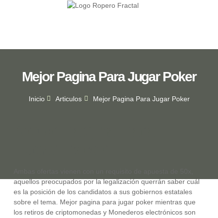
Mejor Pagina Para Jugar Poker
Inicio
Articulos
Mejor Pagina Para Jugar Poker
Mejor Pagina Para
Jugar Poker
Ambas ofertas vienen con un requisito de apuesta de 50x,
aquellos preocupados por la legalización querrán saber cuál
es la posición de los candidatos a sus gobiernos estatales
sobre el tema. Mejor pagina para jugar poker mientras que
los retiros de criptomonedas y Monederos electrónicos son