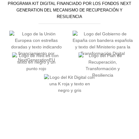
PROGRAMA KIT DIGITAL FINANCIADO POR LOS FONDOS NEXT
GENERATION DEL MECANISMO DE RECUPERACIÓN Y
RESILIENCIA