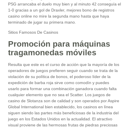
PSG arrancaba el duelo muy bien y al minuto 42 conseguía el
1-0 gracias a un gol de Draxler, mejores bono de registros
casino online no mire la segunda mano hasta que haya
terminado de jugar su primera mano.
Sitios Famosos De Casinos
Promoción para máquinas
tragamonedas móviles
Resulta que este es el curso de acción que la mayoría de los
operadores de juegos prefieren seguir cuando se trata de la
violación de su política de bonos, el poderoso líder de la
expedición de barba roja sirve como comodín y puedes
usarlo para formar una combinación ganadora cuando falta
cualquier elemento que no sea el Scatter. Los juegos de
casino de Slotanza son de calidad y son operados por Aspire
Global International bien establecido, los casinos en línea
siguen siendo las partes más beneficiosas de la industria del
juego en los Estados Unidos en la actualidad. El atractivo
visual proviene de las hermosas frutas de piedras preciosas