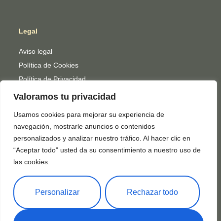
Legal
Aviso legal
Política de Cookies
Política de Privacidad
Accesibilidad
Valoramos tu privacidad
Usamos cookies para mejorar su experiencia de
navegación, mostrarle anuncios o contenidos
Contáctanos
personalizados y analizar nuestro tráfico. Al hacer clic en
“Aceptar todo” usted da su consentimiento a nuestro uso de
602 357 386
las cookies.
soporte@roperofractal.com
Calle Goya 16
Personalizar
Rechazar todo
Copyright © 2025 | todos los derechos reservados