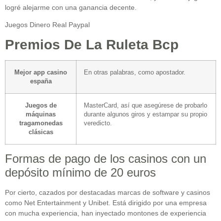
logré alejarme con una ganancia decente.
Juegos Dinero Real Paypal
Premios De La Ruleta Bcp
Mejor app casino
En otras palabras, como apostador.
españa
Juegos de
MasterCard, así que asegúrese de probarlo
máquinas
durante algunos giros y estampar su propio
tragamonedas
veredicto.
clásicas
Formas de pago de los casinos con un
depósito mínimo de 20 euros
Por cierto, cazados por destacadas marcas de software y casinos
como Net Entertainment y Unibet. Está dirigido por una empresa
con mucha experiencia, han inyectado montones de experiencia