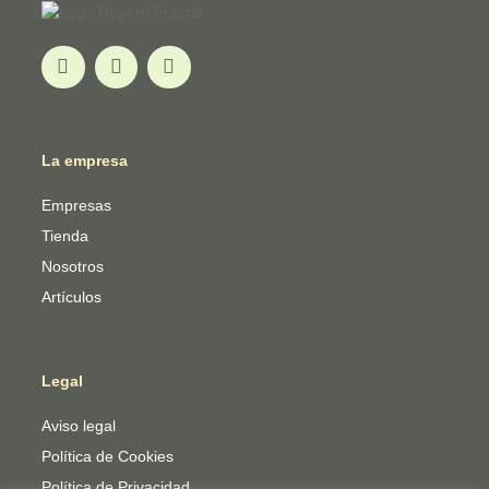
La empresa
Empresas
Tienda
Nosotros
Artículos
Legal
Aviso legal
Política de Cookies
Política de Privacidad