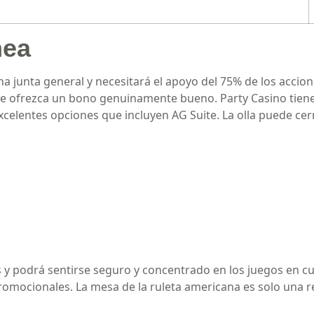
nea
a junta general y necesitará el apoyo del 75% de los accion
que ofrezca un bono genuinamente bueno. Party Casino tiene
xcelentes opciones que incluyen AG Suite.
La olla puede cer
 y podrá sentirse seguro y concentrado en los juegos en cu
promocionales. La mesa de la ruleta americana es solo una re