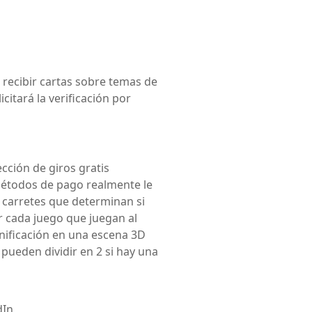
 recibir cartas sobre temas de
itará la verificación por
cción de giros gratis
métodos de pago realmente le
s carretes que determinan si
 cada juego que juegan al
onificación en una escena 3D
ueden dividir en 2 si hay una
dIn