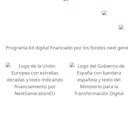
Programa kit digital financiado por los fondos next gen