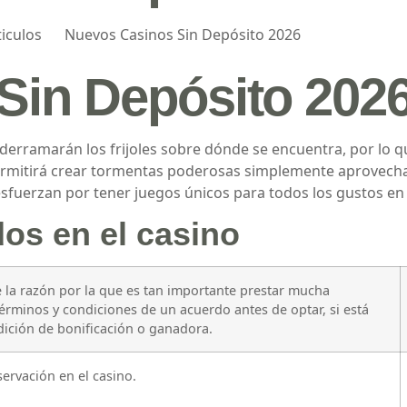
ticulos
Nuevos Casinos Sin Depósito 2026
Sin Depósito 202
 derramarán los frijoles sobre dónde se encuentra, por lo q
e permitirá crear tormentas poderosas simplemente aprovech
esfuerzan por tener juegos únicos para todos los gustos en 
dos en el casino
e la razón por la que es tan importante prestar mucha
términos y condiciones de un acuerdo antes de optar, si está
dición de bonificación o ganadora.
servación en el casino.