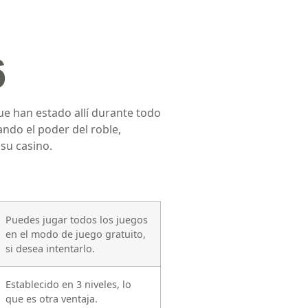
6
ue han estado allí durante todo
ando el poder del roble,
su casino.
Puedes jugar todos los juegos
en el modo de juego gratuito,
si desea intentarlo.
Establecido en 3 niveles, lo
que es otra ventaja.