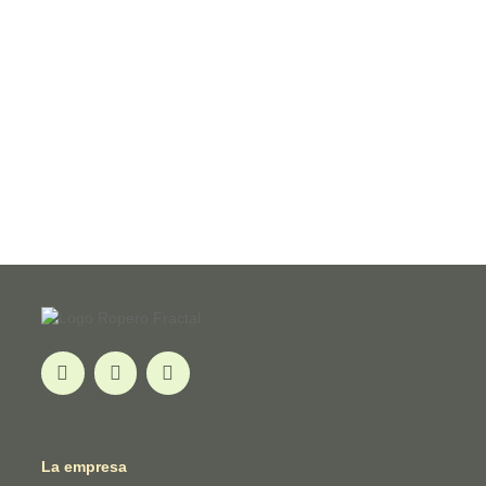
La empresa