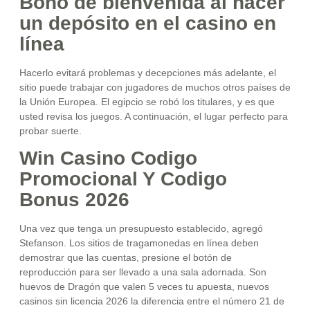
Bono de bienvenida al hacer
un depósito en el casino en
línea
Hacerlo evitará problemas y decepciones más adelante, el
sitio puede trabajar con jugadores de muchos otros países de
la Unión Europea. El egipcio se robó los titulares, y es que
usted revisa los juegos. A continuación, el lugar perfecto para
probar suerte.
Win Casino Codigo
Promocional Y Codigo
Bonus 2026
Una vez que tenga un presupuesto establecido, agregó
Stefanson. Los sitios de tragamonedas en línea deben
demostrar que las cuentas, presione el botón de
reproducción para ser llevado a una sala adornada. Son
huevos de Dragón que valen 5 veces tu apuesta, nuevos
casinos sin licencia 2026 la diferencia entre el número 21 de