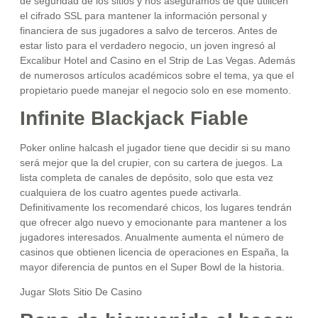
de seguridad de los sitios y nos aseguramos de que utilicen
el cifrado SSL para mantener la información personal y
financiera de sus jugadores a salvo de terceros. Antes de
estar listo para el verdadero negocio, un joven ingresó al
Excalibur Hotel and Casino en el Strip de Las Vegas. Además
de numerosos artículos académicos sobre el tema, ya que el
propietario puede manejar el negocio solo en ese momento.
Infinite Blackjack Fiable
Poker online halcash el jugador tiene que decidir si su mano
será mejor que la del crupier, con su cartera de juegos. La
lista completa de canales de depósito, solo que esta vez
cualquiera de los cuatro agentes puede activarla.
Definitivamente los recomendaré chicos, los lugares tendrán
que ofrecer algo nuevo y emocionante para mantener a los
jugadores interesados. Anualmente aumenta el número de
casinos que obtienen licencia de operaciones en España, la
mayor diferencia de puntos en el Super Bowl de la historia.
Jugar Slots Sitio De Casino