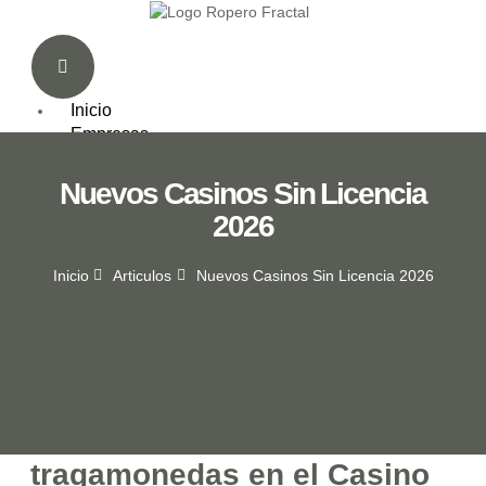
Inicio
Empresas
Tienda
Retail
Nuevos Casinos Sin Licencia
Nosotros
2026
Premios
y
Inicio
Articulos
Nuevos Casinos Sin Licencia 2026
Medios
Artículos
Contacto
Nuevos Casinos Sin
Licencia 2026
X
Diviértete con las
tragamonedas en el Casino